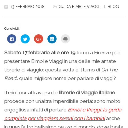
13 FEBBRAIO 2018
GUIDA BIMBI E VIAGGI
,
IL BLOG
Condividi:
Fai
Fai
Fai
Fai
Fai
clic
clic
clic
clic
clic
per
qui
qui
qui
qui
condividere
per
per
per
per
su
condividere
condividere
condividere
stampare
Sabato 17 febbrario alle ore 19
torno a Firenze per
Facebook
su
su
su
(Si
(Si
Twitter
Google+
LinkedIn
apre
presentare Bimbi e Viaggi in una delle mie amate
apre
(Si
(Si
(Si
in
in
apre
apre
apre
una
una
in
in
in
nuova
librerie di viaggio: questa volta è il turno di
On The
nuova
una
una
una
finestra)
finestra)
nuova
nuova
nuova
Road
.. quale migliore nome per parlare di viaggi?
finestra)
finestra)
finestra)
Il mio tour attraverso le
librerie di viaggio italiane
procede con un’altra imperdibile perla: sono molto
orgogliosa infatti di portare
Bimbi e Viaggi: la guida
completa per viaggiare sereni con i bambini
anche
in quest’altro belissimo pezzo di mondo, dove basta