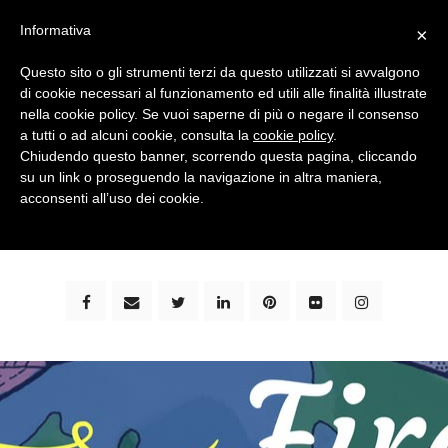
Informativa
×
Questo sito o gli strumenti terzi da questo utilizzati si avvalgono
di cookie necessari al funzionamento ed utili alle finalità illustrate
nella cookie policy. Se vuoi saperne di più o negare il consenso
a tutti o ad alcuni cookie, consulta la
cookie policy
.
Chiudendo questo banner, scorrendo questa pagina, cliccando
su un link o proseguendo la navigazione in altra maniera,
bimbi e viaggi - family travel blog: community #1 in
acconsenti all’uso dei cookie.
italia e guida completa per viaggiare con i bambini -
by milena marchioni