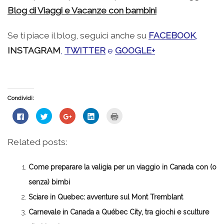
Blog di Viaggi e Vacanze con bambini
Se ti piace il blog, seguici anche su
FACEBOOK
,
INSTAGRAM
,
TWITTER
e
GOOGLE+
Condividi:
Fai
Fai
Fai
Fai
Fai
clic
clic
clic
clic
clic
per
qui
qui
qui
qui
condividere
per
per
per
per
su
condividere
condividere
condividere
stampare
Related posts:
Facebook
su
su
su
(Si
(Si
Twitter
Google+
LinkedIn
apre
apre
(Si
(Si
(Si
in
in
apre
apre
apre
una
Come preparare la valigia per un viaggio in Canada con (o
una
in
in
in
nuova
nuova
una
una
una
finestra)
finestra)
nuova
nuova
nuova
senza) bimbi
finestra)
finestra)
finestra)
Sciare in Quebec: avventure sul Mont Tremblant
Carnevale in Canada a Québec City, tra giochi e sculture