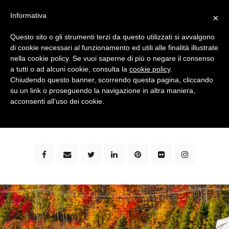
Informativa
×
Questo sito o gli strumenti terzi da questo utilizzati si avvalgono
di cookie necessari al funzionamento ed utili alle finalità illustrate
nella cookie policy. Se vuoi saperne di più o negare il consenso
a tutti o ad alcuni cookie, consulta la
cookie policy
.
Chiudendo questo banner, scorrendo questa pagina, cliccando
su un link o proseguendo la navigazione in altra maniera,
bimbi e viaggi - family travel blog: community #1 in
acconsenti all’uso dei cookie.
italia e guida completa per viaggiare con i bambini -
by milena marchioni