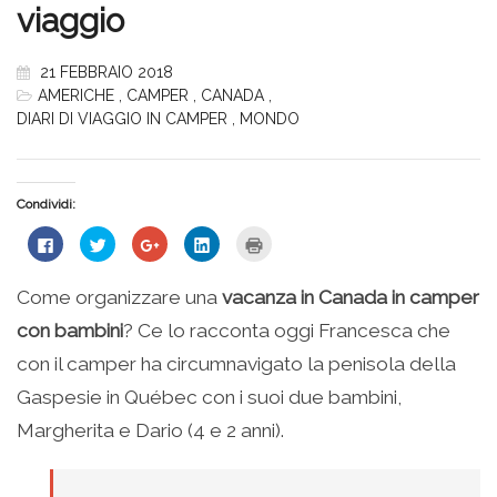
viaggio
21 FEBBRAIO 2018
AMERICHE
,
CAMPER
,
CANADA
,
DIARI DI VIAGGIO IN CAMPER
,
MONDO
Condividi:
Fai
Fai
Fai
Fai
Fai
clic
clic
clic
clic
clic
per
qui
qui
qui
qui
condividere
per
per
per
per
su
condividere
condividere
condividere
stampare
Come organizzare una
vacanza in Canada in camper
Facebook
su
su
su
(Si
(Si
Twitter
Google+
LinkedIn
apre
con bambini
? Ce lo racconta oggi Francesca che
apre
(Si
(Si
(Si
in
in
apre
apre
apre
una
una
in
in
in
nuova
con il camper ha circumnavigato la penisola della
nuova
una
una
una
finestra)
finestra)
nuova
nuova
nuova
Gaspesie in Québec con i suoi due bambini,
finestra)
finestra)
finestra)
Margherita e Dario (4 e 2 anni).