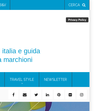
 B&V
CERCA
 italia e guida
a marchioni
TRAVEL STYLE
NEWSLETTER
ile)