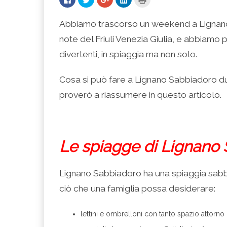
clic
clic
clic
clic
clic
per
qui
qui
qui
qui
condividere
per
per
per
per
su
condividere
condividere
condividere
stampare
Abbiamo trascorso un weekend a Lignano 
Facebook
su
su
su
(Si
(Si
Twitter
Google+
LinkedIn
apre
note del Friuli Venezia Giulia, e abbiamo 
apre
(Si
(Si
(Si
in
in
apre
apre
apre
una
una
in
in
in
nuova
divertenti, in spiaggia ma non solo.
nuova
una
una
una
finestra)
finestra)
nuova
nuova
nuova
finestra)
finestra)
finestra)
Cosa si può fare a Lignano Sabbiadoro d
proverò a riassumere in questo articolo.
Le spiagge di Lignano
Lignano Sabbiadoro ha una spiaggia sabb
ciò che una famiglia possa desiderare:
lettini e ombrelloni con tanto spazio attorno 