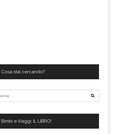
Cosa stai cercando?
cerca
:
Bimbi e Viaggi: IL LIBRO!