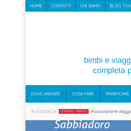
HOME
CONTATTI
CHI SIAMO
BLOG TOU
bimbi e viaggi
completa p
DOVE ANDARE
COSA FARE
PIANIFICARE
Cosmetici solidi in vi
IN EVIDENZA
CONSIGLI PRATICI
Viaggi per d
EOLIE
CAMPANIA