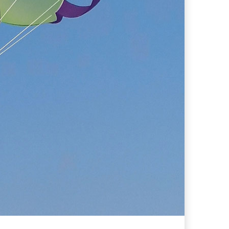
ferta migliore?
 lo sconto Columbus supera il 21%