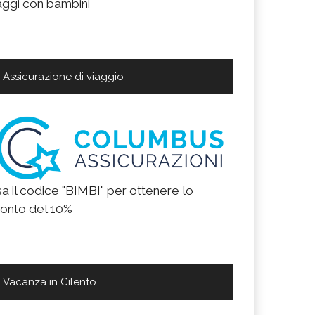
aggi con bambini
Assicurazione di viaggio
a il codice "BIMBI" per ottenere lo
onto del 10%
Vacanza in Cilento