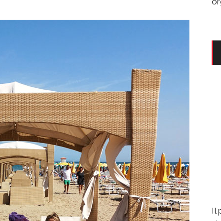
or
Il