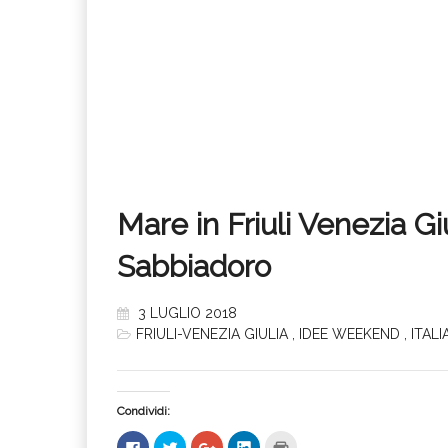
Mare in Friuli Venezia G
Sabbiadoro
3 LUGLIO 2018
FRIULI-VENEZIA GIULIA
,
IDEE WEEKEND
,
ITALI
Condividi:
Fai
Fai
Fai
Fai
Fai