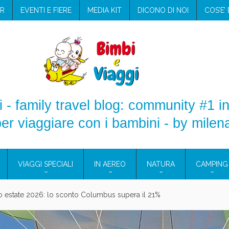
R
EVENTI E FIERE
MEDIA KIT
DICONO DI NOI
COS’E’
 - family travel blog: community #1 in
er viaggiare con i bambini - by milen
VIAGGI SPECIALI
IN AEREO
NATURA
CAMPING
aggio: i prodotti che hanno conquistato la mia valigia (e la pelle sensib
onne 2026: vieni alle Eolie e a Pantelleria!
Villaggio per famiglie in Cilento: il Blue Marine di Marina di Camerota