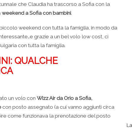
utunnale che Claudia ha trascorso a Sofia con la
n
weekend a Sofia con bambini
.
 piccolo weekend con tutta la famiglia, in modo da
nteressante…e grazie a un bel volo low cost, ci
lgaria con tutta la famiglia.
NI: QUALCHE
ICA
vato un volo con
Wizz Air da Orio a Sofia,
o
con posto assegnato (a cui vanno aggiunti circa
apire come funzionava la prenotazione del posto
La