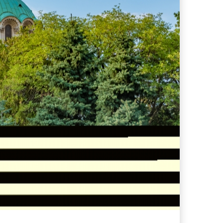
s supera il 21%
i che hanno conquistato la mia valigia (e la pelle sensibile)