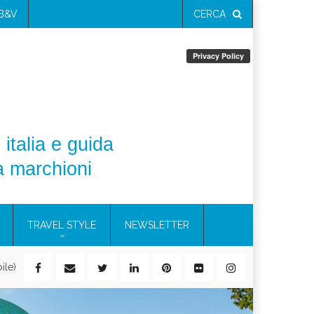
 B&V
CERCA
 italia e guida
a marchioni
TRAVEL STYLE
NEWSLETTER