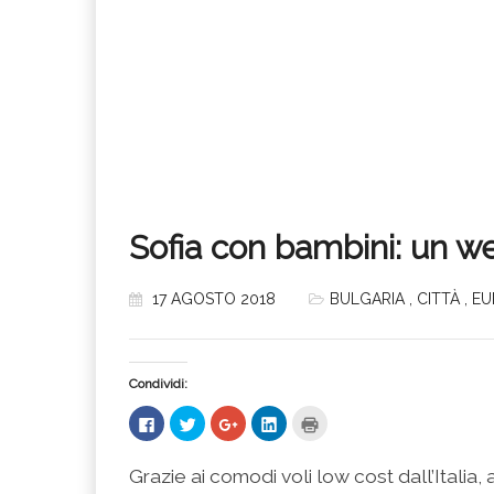
Sofia con bambini: un w
17 AGOSTO 2018
BULGARIA
,
CITTÀ
,
EU
Condividi:
Fai
Fai
Fai
Fai
Fai
clic
clic
clic
clic
clic
per
qui
qui
qui
qui
condividere
per
per
per
per
su
condividere
condividere
condividere
stampare
Grazie ai comodi voli low cost dall’Italia
Facebook
su
su
su
(Si