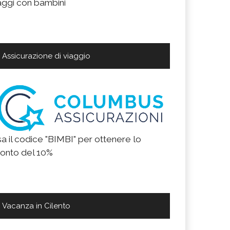
aggi con bambini
Assicurazione di viaggio
a il codice "BIMBI" per ottenere lo
onto del 10%
Vacanza in Cilento