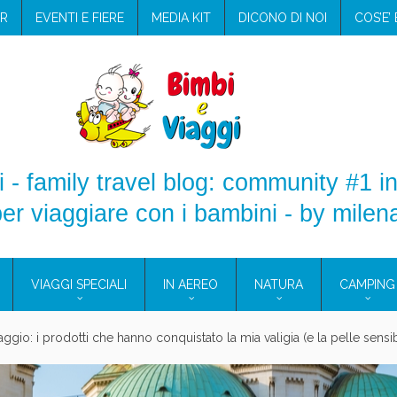
R
EVENTI E FIERE
MEDIA KIT
DICONO DI NOI
COS’E’
 - family travel blog: community #1 in
er viaggiare con i bambini - by milen
VIAGGI SPECIALI
IN AEREO
NATURA
CAMPING
e Eolie e a Pantelleria!
glie in Cilento: il Blue Marine di Marina di Camerota
nze in campeggio con i bambini: come trovare l’offerta migliore?