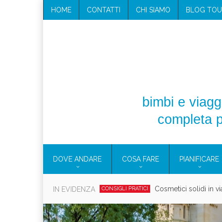
HOME
CONTATTI
CHI SIAMO
BLOG TOU
bimbi e viaggi
completa p
DOVE ANDARE
COSA FARE
PIANIFICARE
Viaggi per donne 2026: vieni all
IN EVIDENZA
EOLIE
Villaggio per fami
CAMPANIA
Vaca
CAMPEGGIO