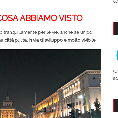
vi
COSA ABBIAMO VISTO
 tranquillamente per le vie, anche se un po’
una
città pulita, in via di sviluppo e molto vivibile
.
Us
sc