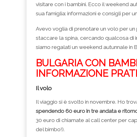
(Si
Twitter
Google+
LinkedIn
apre
visitare con i bambini. Ecco il weekend a
apre
(Si
(Si
(Si
in
in
apre
apre
apre
una
una
in
in
in
nuova
sua famiglia: informazioni e consigli per u
nuova
una
una
una
finestra)
finestra)
nuova
nuova
nuova
finestra)
finestra)
finestra)
Avevo voglia di prenotare un volo per un
staccare la spina, cercando qualcosa di i
siamo regalati un weekend autunnale in Bu
BULGARIA CON BAMBI
INFORMAZIONE PRAT
Il volo
Il viaggio si è svolto in novembre. Ho tro
spendendo 60 euro in tre andata e ritorn
30 euro di chiamate al call center per c
del bimbo!).