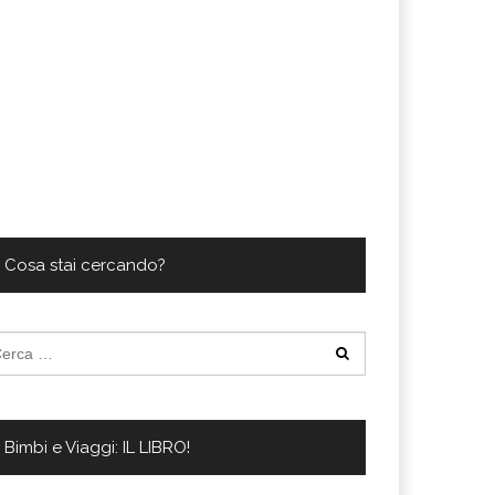
Cosa stai cercando?
cerca
:
Bimbi e Viaggi: IL LIBRO!