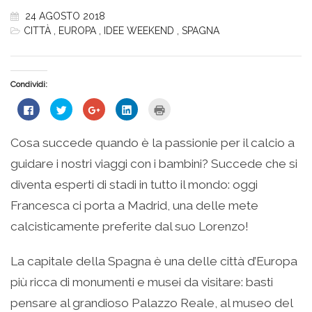
24 AGOSTO 2018
CITTÀ
,
EUROPA
,
IDEE WEEKEND
,
SPAGNA
Condividi:
Fai
Fai
Fai
Fai
Fai
clic
clic
clic
clic
clic
per
qui
qui
qui
qui
condividere
per
per
per
per
su
condividere
condividere
condividere
stampare
Cosa succede quando è la passionie per il calcio a
Facebook
su
su
su
(Si
(Si
Twitter
Google+
LinkedIn
apre
guidare i nostri viaggi con i bambini? Succede che si
apre
(Si
(Si
(Si
in
in
apre
apre
apre
una
una
in
in
in
nuova
diventa esperti di stadi in tutto il mondo: oggi
nuova
una
una
una
finestra)
finestra)
nuova
nuova
nuova
Francesca ci porta a Madrid, una delle mete
finestra)
finestra)
finestra)
calcisticamente preferite dal suo Lorenzo!
La capitale della Spagna è una delle città d’Europa
più ricca di monumenti e musei da visitare: basti
pensare al grandioso Palazzo Reale, al museo del