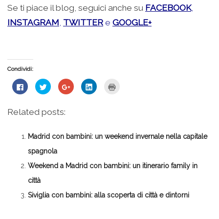
Se ti piace il blog, seguici anche su
FACEBOOK
,
INSTAGRAM
,
TWITTER
e
GOOGLE+
Condividi:
Fai
Fai
Fai
Fai
Fai
clic
clic
clic
clic
clic
per
qui
qui
qui
qui
condividere
per
per
per
per
su
condividere
condividere
condividere
stampare
Related posts:
Facebook
su
su
su
(Si
(Si
Twitter
Google+
LinkedIn
apre
apre
(Si
(Si
(Si
in
in
apre
apre
apre
una
Madrid con bambini: un weekend invernale nella capitale
una
in
in
in
nuova
nuova
una
una
una
finestra)
finestra)
nuova
nuova
nuova
spagnola
finestra)
finestra)
finestra)
Weekend a Madrid con bambini: un itinerario family in
città
Siviglia con bambini: alla scoperta di città e dintorni