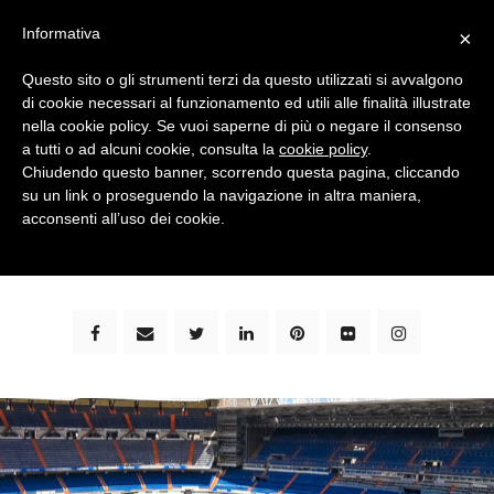
Informativa
×
Questo sito o gli strumenti terzi da questo utilizzati si avvalgono
di cookie necessari al funzionamento ed utili alle finalità illustrate
nella cookie policy. Se vuoi saperne di più o negare il consenso
a tutti o ad alcuni cookie, consulta la
cookie policy
.
Chiudendo questo banner, scorrendo questa pagina, cliccando
su un link o proseguendo la navigazione in altra maniera,
bimbi e viaggi - family travel blog: community #1 in
acconsenti all’uso dei cookie.
italia e guida completa per viaggiare con i bambini -
by milena marchioni