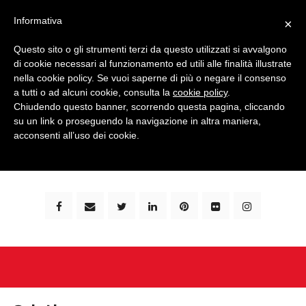
Informativa
×
Questo sito o gli strumenti terzi da questo utilizzati si avvalgono
di cookie necessari al funzionamento ed utili alle finalità illustrate
nella cookie policy. Se vuoi saperne di più o negare il consenso
a tutti o ad alcuni cookie, consulta la
cookie policy
.
Chiudendo questo banner, scorrendo questa pagina, cliccando
su un link o proseguendo la navigazione in altra maniera,
bimbi e viaggi - family travel blog: community #1 in
acconsenti all’uso dei cookie.
italia e guida completa per viaggiare con i bambini -
by milena marchioni