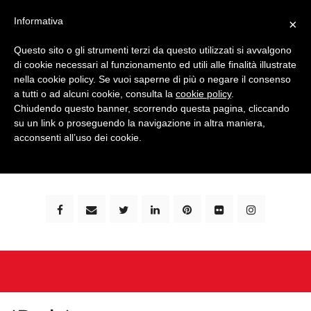
Informativa
×
Questo sito o gli strumenti terzi da questo utilizzati si avvalgono
di cookie necessari al funzionamento ed utili alle finalità illustrate
nella cookie policy. Se vuoi saperne di più o negare il consenso
a tutti o ad alcuni cookie, consulta la
cookie policy
.
Chiudendo questo banner, scorrendo questa pagina, cliccando
su un link o proseguendo la navigazione in altra maniera,
bimbi e viaggi - family travel blog: community #1 in
acconsenti all’uso dei cookie.
italia e guida completa per viaggiare con i bambini -
by milena marchioni