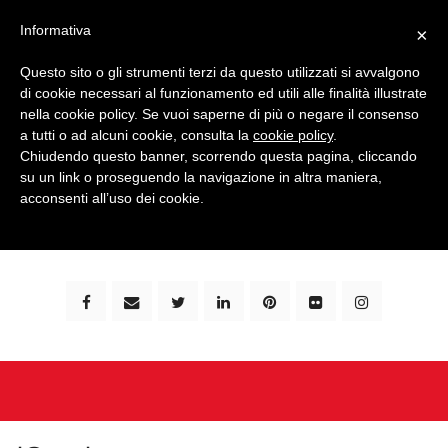
Informativa
×
Questo sito o gli strumenti terzi da questo utilizzati si avvalgono
di cookie necessari al funzionamento ed utili alle finalità illustrate
nella cookie policy. Se vuoi saperne di più o negare il consenso
a tutti o ad alcuni cookie, consulta la
cookie policy
.
Chiudendo questo banner, scorrendo questa pagina, cliccando
su un link o proseguendo la navigazione in altra maniera,
bimbi e viaggi - family travel blog: community #1 in
acconsenti all’uso dei cookie.
italia e guida completa per viaggiare con i bambini -
by milena marchioni