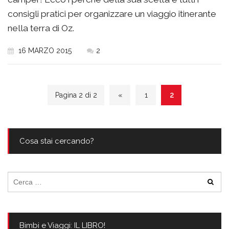
consigli pratici per organizzare un viaggio itinerante
nella terra di Oz.
16 MARZO 2015
2
Pagina 2 di 2
«
1
2
Cosa stai cercando?
Ricerca
per:
Bimbi e Viaggi: IL LIBRO!