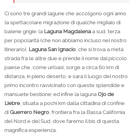
Ci sono tre grandi lagune che accolgono ogni anno
la spettacolare migrazione di qualche migliaio di
balene grigie: la
Laguna Magdalena
a sud, terza
per popolarità (che non abbiamo incluso nel nostro
itinerario),
Laguna San Ignacio
, che si trova a metà
strada fra le altre due e prende il nome dal piccolo
paese che, come un’oasi, sorge a circa 60 km di
distanza, in pieno deserto, e sarà il luogo del nostro
primo incontro ravvicinato con queste splendide e
mansuete bestione; ed infine la laguna
Ojo de
Liebre
, situata a pochi km dalla cittadina di confine
di
Guerrero Negro
, frontiera fra la Bassa California
del Nord e del Sud, dove faremo il bis di questa
magnifica esperienza.