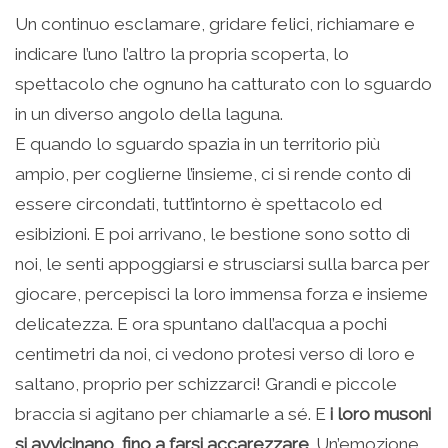
Un continuo esclamare, gridare felici, richiamare e
indicare l’uno l’altro la propria scoperta, lo
spettacolo che ognuno ha catturato con lo sguardo
in un diverso angolo della laguna.
E quando lo sguardo spazia in un territorio più
ampio, per coglierne l’insieme, ci si rende conto di
essere circondati, tutt’intorno è spettacolo ed
esibizioni. E poi arrivano, le bestione sono sotto di
noi, le senti appoggiarsi e strusciarsi sulla barca per
giocare, percepisci la loro immensa forza e insieme
delicatezza. E ora spuntano dall’acqua a pochi
centimetri da noi, ci vedono protesi verso di loro e
saltano, proprio per schizzarci! Grandi e piccole
braccia si agitano per chiamarle a sé. E
i loro musoni
si avvicinano, fino a farsi accarezzare
. Un’emozione