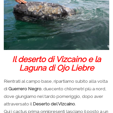
Il deserto di Vizcaino e la
Laguna di Ojo Liebre
Rientrati al campo base, ripartiamo subito alla volta
di
Guerrero Negro
, duecento chilometri più a nord,
dove giungiamo nel tardo pomeriggio, dopo aver
attraversato il
Deserto del Vizcaino
.
Qui i cactus prima onnipresenti lasciano il posto a un