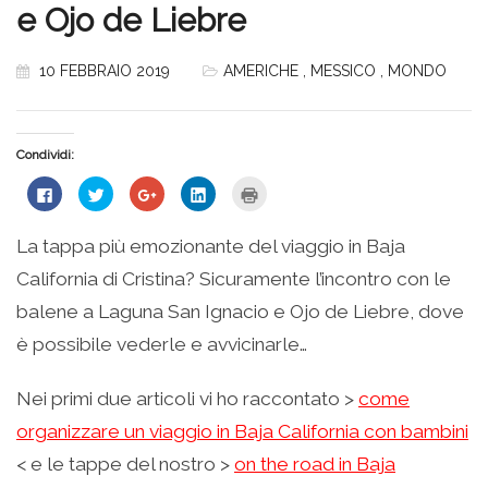
e Ojo de Liebre
10 FEBBRAIO 2019
AMERICHE
,
MESSICO
,
MONDO
Condividi:
Fai
Fai
Fai
Fai
Fai
clic
clic
clic
clic
clic
per
qui
qui
qui
qui
condividere
per
per
per
per
su
condividere
condividere
condividere
stampare
La tappa più emozionante del viaggio in Baja
Facebook
su
su
su
(Si
(Si
Twitter
Google+
LinkedIn
apre
California di Cristina? Sicuramente l’incontro con le
apre
(Si
(Si
(Si
in
in
apre
apre
apre
una
una
in
in
in
nuova
balene a Laguna San Ignacio e Ojo de Liebre, dove
nuova
una
una
una
finestra)
finestra)
nuova
nuova
nuova
è possibile vederle e avvicinarle…
finestra)
finestra)
finestra)
Nei primi due articoli vi ho raccontato >
come
organizzare un viaggio in Baja California con bambini
< e le tappe del nostro >
on the road in Baja