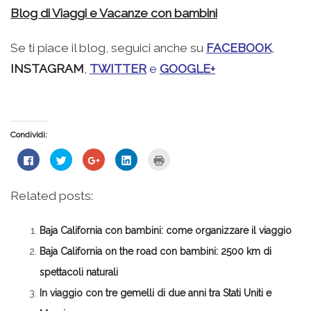
Blog di Viaggi e Vacanze con bambini
Se ti piace il blog, seguici anche su
FACEBOOK
,
INSTAGRAM
,
TWITTER
e
GOOGLE+
Condividi:
Fai
Fai
Fai
Fai
Fai
clic
clic
clic
clic
clic
per
qui
qui
qui
qui
condividere
per
per
per
per
su
condividere
condividere
condividere
stampare
Related posts:
Facebook
su
su
su
(Si
(Si
Twitter
Google+
LinkedIn
apre
apre
(Si
(Si
(Si
in
in
apre
apre
apre
una
Baja California con bambini: come organizzare il viaggio
una
in
in
in
nuova
nuova
una
una
una
finestra)
finestra)
nuova
nuova
nuova
Baja California on the road con bambini: 2500 km di
finestra)
finestra)
finestra)
spettacoli naturali
In viaggio con tre gemelli di due anni tra Stati Uniti e