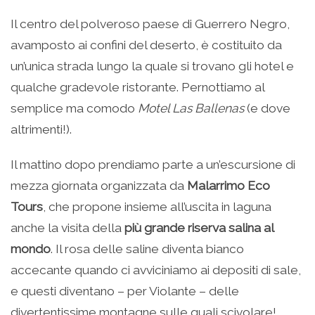
Il centro del polveroso paese di Guerrero Negro,
avamposto ai confini del deserto, è costituito da
un’unica strada lungo la quale si trovano gli hotel e
qualche gradevole ristorante. Pernottiamo al
semplice ma comodo
Motel Las Ballenas
(e dove
altrimenti!).
Il mattino dopo prendiamo parte a un’escursione di
mezza giornata organizzata da
Malarrimo Eco
Tours
, che propone insieme all’uscita in laguna
anche la visita della
più grande riserva salina al
mondo
. Il rosa delle saline diventa bianco
accecante quando ci avviciniamo ai depositi di sale,
e questi diventano – per Violante – delle
divertentissime montagne sulle quali scivolare!