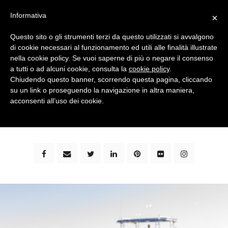
Informativa
×
Questo sito o gli strumenti terzi da questo utilizzati si avvalgono
di cookie necessari al funzionamento ed utili alle finalità illustrate
nella cookie policy. Se vuoi saperne di più o negare il consenso
a tutti o ad alcuni cookie, consulta la
cookie policy
.
Chiudendo questo banner, scorrendo questa pagina, cliccando
su un link o proseguendo la navigazione in altra maniera,
bimbi e viaggi - family travel blog: community #1 in
acconsenti all’uso dei cookie.
italia e guida completa per viaggiare con i bambini -
by milena marchioni