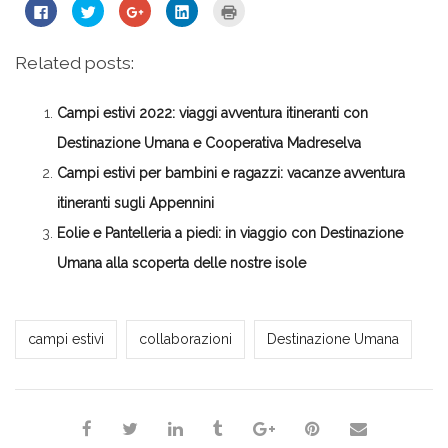
Fai
Fai
Fai
Fai
Fai
clic
clic
clic
clic
clic
per
qui
qui
qui
qui
condividere
per
per
per
per
su
condividere
condividere
condividere
stampare
Related posts:
Facebook
su
su
su
(Si
(Si
Twitter
Google+
LinkedIn
apre
apre
(Si
(Si
(Si
in
in
apre
apre
apre
una
Campi estivi 2022: viaggi avventura itineranti con
una
in
in
in
nuova
nuova
una
una
una
finestra)
finestra)
nuova
nuova
nuova
Destinazione Umana e Cooperativa Madreselva
finestra)
finestra)
finestra)
Campi estivi per bambini e ragazzi: vacanze avventura
itineranti sugli Appennini
Eolie e Pantelleria a piedi: in viaggio con Destinazione
Umana alla scoperta delle nostre isole
Milena Marchioni
campi estivi
collaborazioni
Destinazione Umana