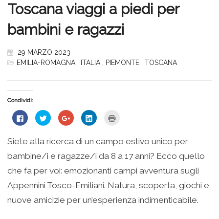
Toscana viaggi a piedi per
bambini e ragazzi
29 MARZO 2023
EMILIA-ROMAGNA
,
ITALIA
,
PIEMONTE
,
TOSCANA
Condividi:
Fai
Fai
Fai
Fai
Fai
clic
clic
clic
clic
clic
per
qui
qui
qui
qui
condividere
per
per
per
per
su
condividere
condividere
condividere
stampare
Siete alla ricerca di un campo estivo unico per
Facebook
su
su
su
(Si
(Si
Twitter
Google+
LinkedIn
apre
bambine/i e ragazze/i da 8 a 17 anni? Ecco quello
apre
(Si
(Si
(Si
in
in
apre
apre
apre
una
una
in
in
in
nuova
che fa per voi: emozionanti campi avventura sugli
nuova
una
una
una
finestra)
finestra)
nuova
nuova
nuova
Appennini Tosco-Emiliani. Natura, scoperta, giochi e
finestra)
finestra)
finestra)
nuove amicizie per un’esperienza indimenticabile.