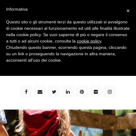
Informativa
×
Questo sito o gli strumenti terzi da questo utilizzati si avvalgono
di cookie necessari al funzionamento ed utili alle finalità illustrate
nella cookie policy. Se vuoi saperne di più o negare il consenso
a tutti o ad alcuni cookie, consulta la
cookie policy
.
Chiudendo questo banner, scorrendo questa pagina, cliccando
su un link o proseguendo la navigazione in altra maniera,
bimbi e viaggi - family travel blog: community #1 in
acconsenti all’uso dei cookie.
italia e guida completa per viaggiare con i bambini -
by milena marchioni