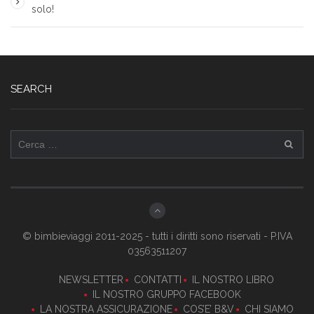
solo!
SEARCH
Ricerca
per:
© bimbieviaggi 2011-2025 - tutti i diritti sono riservati - P.IVA
03563511207
NEWSLETTER
CONTATTI
IL NOSTRO LIBRO
IL NOSTRO GRUPPO FACEBOOK
LA NOSTRA ASSICURAZIONE
COS’E’ B&V
CHI SIAMO