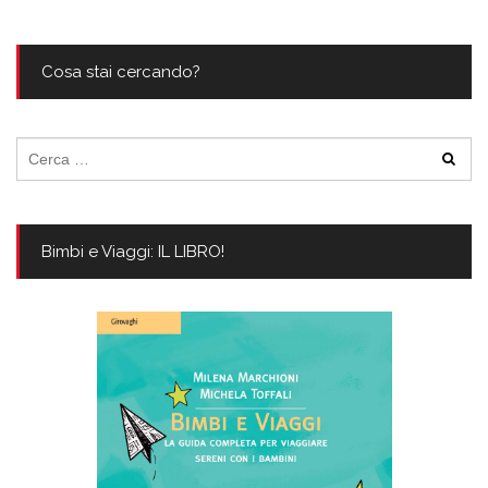
Cosa stai cercando?
Ricerca
per:
Bimbi e Viaggi: IL LIBRO!