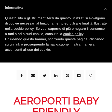
Informativa
×
Questo sito o gli strumenti terzi da questo utilizzati si avvalgono
di cookie necessari al funzionamento ed utili alle finalità illustrate
nella cookie policy. Se vuoi saperne di più o negare il consenso
a tutti o ad alcuni cookie, consulta la
cookie policy
.
Chiudendo questo banner, scorrendo questa pagina, cliccando
su un link o proseguendo la navigazione in altra maniera,
bimbi e viaggi - family travel blog: community #1 in
acconsenti all’uso dei cookie.
italia e guida completa per viaggiare con i bambini -
by milena marchioni
AEROPORTI BABY
FRIENDLY