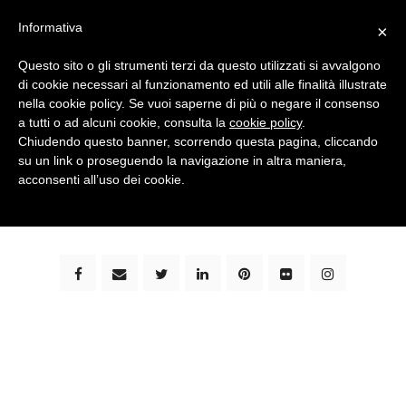
Informativa
×
Questo sito o gli strumenti terzi da questo utilizzati si avvalgono
di cookie necessari al funzionamento ed utili alle finalità illustrate
nella cookie policy. Se vuoi saperne di più o negare il consenso
a tutti o ad alcuni cookie, consulta la
cookie policy
.
Chiudendo questo banner, scorrendo questa pagina, cliccando
su un link o proseguendo la navigazione in altra maniera,
bimbi e viaggi - family travel blog: community #1 in
acconsenti all’uso dei cookie.
italia e guida completa per viaggiare con i bambini -
by milena marchioni