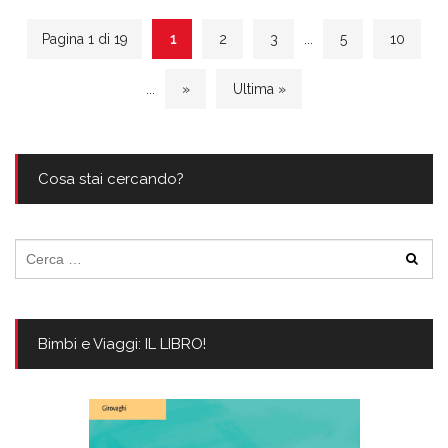
Pagina 1 di 19
1
2
3
...
5
10
...
»
Ultima »
Cosa stai cercando?
Ricerca
per:
Bimbi e Viaggi: IL LIBRO!