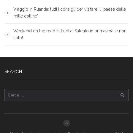
Viaggio in Ruanda: tutti i consigli per visitare il “paese delle
mille colline”
Weekend on the road in Puglia: Salento in primavera…e non
solo!
SEARCH
Ricerca
per: