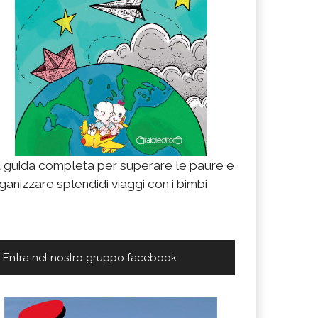
sta della mamma in Liguria: evento per famiglie
ici della Liguria, cosa farete per la festa della mamma
rdighera, per partecipare alla prima edizione di “Mamm
boratori gratuiti per tutta la famiglia.
LEGGI TUTTO
 guida completa per superare le paure e
ganizzare splendidi viaggi con i bimbi
Entra nel nostro gruppo facebook