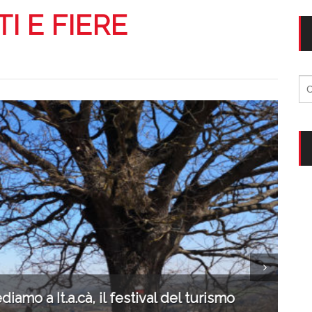
Assicurazione viaggio estate 2026: lo sconto Columbu
NSIGLI PRATICI
I E FIERE
Cosmetici solidi in viaggio: i prodott
CONSIGLI PRATICI
Ri
per
iamo a It.a.cà, il festival del turismo