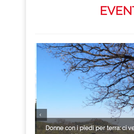
CO
EVENT
inare – il
Donne con i piedi per terra: ci ved