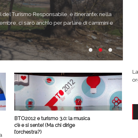
Fe
val del Turismo Responsabile, è itinerante: nella
Am
mbre, ci sarò anch’io per parlare di cammini e
Bo
la
La
or
BTO2012 e turismo 3.0: la musica
c’è e si sente! (Ma chi dirige
l’orchestra?)
a