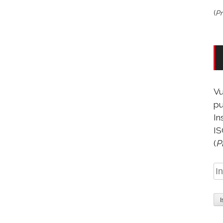
(
Pr
Vu
pu
In
IS
(
P
In
e-
ma