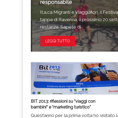
responsabile
 Festival
It.a.cà Migranti e Viaggiatori, il Festi
cato,
tappa di Ravenna, il prossimo 20 sette
restanza. Sapete di
LEGGI TUTTO
BIT 2013: riflessioni su “viaggi con
bambini” e “marketing turistico”
Quest’anno per la prima volta ho visitato l