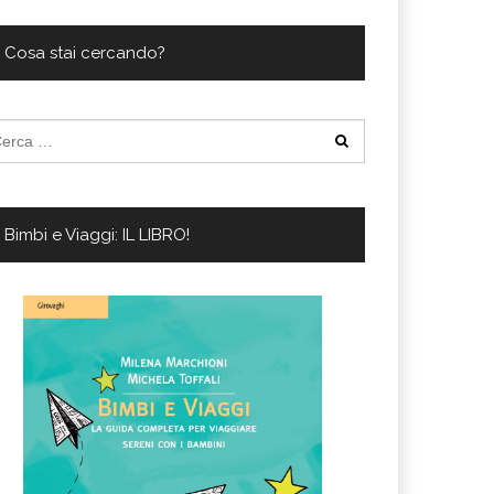
s supera il 21%
i che hanno conquistato la mia valigia (e la pelle sensibile)
Cosa stai cercando?
cerca
:
Bimbi e Viaggi: IL LIBRO!