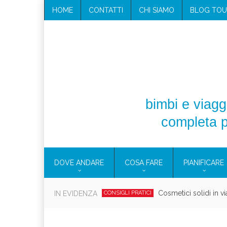
HOME
CONTATTI
CHI SIAMO
BLOG TOU
bimbi e viaggi
completa p
DOVE ANDARE
COSA FARE
PIANIFICARE
Viaggi per donne 2026: vieni all
IN EVIDENZA
EOLIE
Villaggio per fami
CAMPANIA
Vaca
CAMPEGGIO