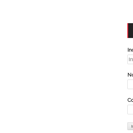
In
N
C