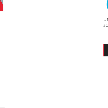
Us
sc