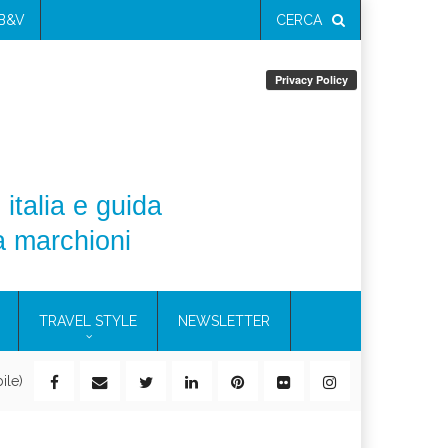
 B&V
CERCA
 italia e guida
a marchioni
TRAVEL STYLE
NEWSLETTER