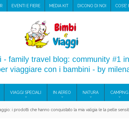
R
EVENTI E FIERE
MEDIA KIT
DICONO DI NOI
COS’E’
 - family travel blog: community #1 in
er viaggiare con i bambini - by milen
VIAGGI SPECIALI
IN AEREO
NATURA
CAMPING
e Eolie e a Pantelleria!
glie in Cilento: il Blue Marine di Marina di Camerota
nze in campeggio con i bambini: come trovare l’offerta migliore?