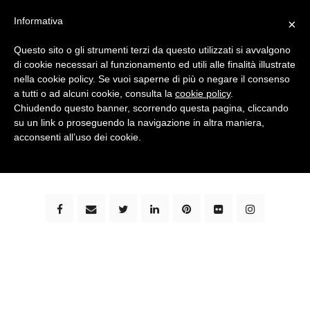
Informativa
×
Questo sito o gli strumenti terzi da questo utilizzati si avvalgono
di cookie necessari al funzionamento ed utili alle finalità illustrate
nella cookie policy. Se vuoi saperne di più o negare il consenso
a tutti o ad alcuni cookie, consulta la
cookie policy
.
Chiudendo questo banner, scorrendo questa pagina, cliccando
su un link o proseguendo la navigazione in altra maniera,
bimbi e viaggi - family travel blog: community #1 in
acconsenti all’uso dei cookie.
italia e guida completa per viaggiare con i bambini -
by milena marchioni