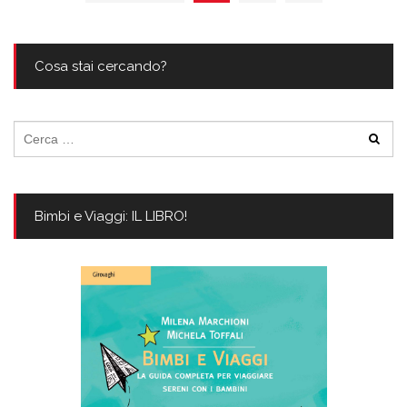
Cosa stai cercando?
Ricerca
per:
Bimbi e Viaggi: IL LIBRO!