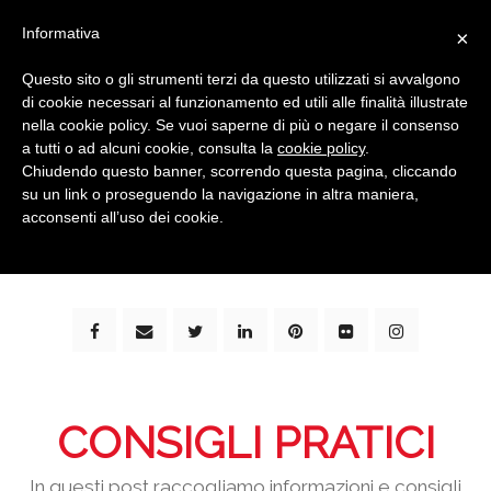
Informativa
×
Questo sito o gli strumenti terzi da questo utilizzati si avvalgono
di cookie necessari al funzionamento ed utili alle finalità illustrate
nella cookie policy. Se vuoi saperne di più o negare il consenso
a tutti o ad alcuni cookie, consulta la
cookie policy
.
Chiudendo questo banner, scorrendo questa pagina, cliccando
su un link o proseguendo la navigazione in altra maniera,
bimbi e viaggi - family travel blog: community #1 in
acconsenti all’uso dei cookie.
italia e guida completa per viaggiare con i bambini -
by milena marchioni
CONSIGLI PRATICI
In questi post raccogliamo informazioni e consigli