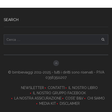
SEARCH
Ricerca
per:
© bimbieviaggi 2011-2025 - tutti i diritti sono riservati - P.IVA
03563511207
NEWSLETTER
CONTATTI
IL NOSTRO LIBRO
IL NOSTRO GRUPPO FACEBOOK
LA NOSTRA ASSICURAZIONE
COS’E’ B&V
CHI SIAMO
MEDIA KIT
DISCLAIMER