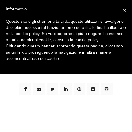
Informativa
×
Questo sito o gli strumenti terzi da questo utilizzati si avvalgono
di cookie necessari al funzionamento ed utili alle finalità illustrate
nella cookie policy. Se vuoi saperne di più o negare il consenso
a tutti o ad alcuni cookie, consulta la
cookie policy
.
Chiudendo questo banner, scorrendo questa pagina, cliccando
su un link o proseguendo la navigazione in altra maniera,
bimbi e viaggi - family travel blog: community #1 in
acconsenti all’uso dei cookie.
italia e guida completa per viaggiare con i bambini -
by milena marchioni