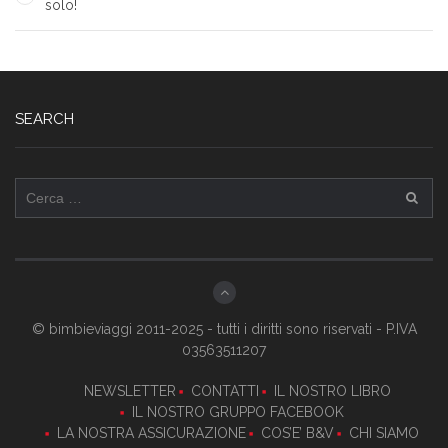
solo!
SEARCH
Ricerca
per:
© bimbieviaggi 2011-2025 - tutti i diritti sono riservati - P.IVA
03563511207
NEWSLETTER
CONTATTI
IL NOSTRO LIBRO
IL NOSTRO GRUPPO FACEBOOK
LA NOSTRA ASSICURAZIONE
COS’E’ B&V
CHI SIAMO