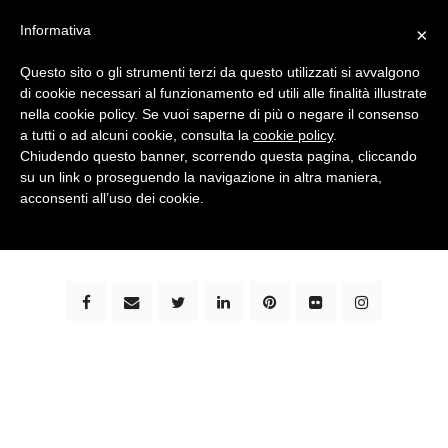
Informativa
×
Questo sito o gli strumenti terzi da questo utilizzati si avvalgono
di cookie necessari al funzionamento ed utili alle finalità illustrate
nella cookie policy. Se vuoi saperne di più o negare il consenso
a tutti o ad alcuni cookie, consulta la
cookie policy
.
Chiudendo questo banner, scorrendo questa pagina, cliccando
su un link o proseguendo la navigazione in altra maniera,
bimbi e viaggi - family travel blog: community #1 in
acconsenti all’uso dei cookie.
italia e guida completa per viaggiare con i bambini -
by milena marchioni