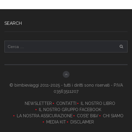
SEARCH
Ricerca
per:
© bimbieviaggi 2011-2025 - tutti i diritti sono riservati - P.IVA
03563511207
NEWSLETTER
CONTATTI
IL NOSTRO LIBRO
IL NOSTRO GRUPPO FACEBOOK
LA NOSTRA ASSICURAZIONE
COS’E’ B&V
CHI SIAMO
MEDIA KIT
DISCLAIMER