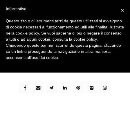
Informativa
×
Questo sito o gli strumenti terzi da questo utilizzati si avvalgono
di cookie necessari al funzionamento ed utili alle finalità illustrate
nella cookie policy. Se vuoi saperne di più o negare il consenso
a tutti o ad alcuni cookie, consulta la
cookie policy
.
Chiudendo questo banner, scorrendo questa pagina, cliccando
su un link o proseguendo la navigazione in altra maniera,
bimbi e viaggi - family travel blog: community #1 in
acconsenti all’uso dei cookie.
italia e guida completa per viaggiare con i bambini -
by milena marchioni