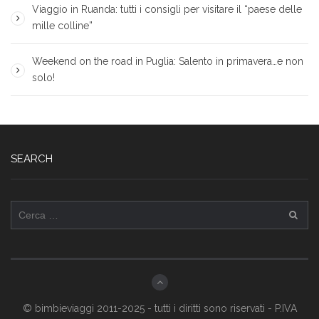
Viaggio in Ruanda: tutti i consigli per visitare il “paese delle
mille colline”
Weekend on the road in Puglia: Salento in primavera…e non
solo!
SEARCH
Ricerca
per:
© bimbieviaggi 2011-2025 - tutti i diritti sono riservati - P.IVA