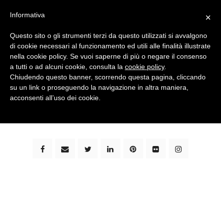
Informativa
×
Questo sito o gli strumenti terzi da questo utilizzati si avvalgono
di cookie necessari al funzionamento ed utili alle finalità illustrate
nella cookie policy. Se vuoi saperne di più o negare il consenso
a tutti o ad alcuni cookie, consulta la
cookie policy
.
Chiudendo questo banner, scorrendo questa pagina, cliccando
su un link o proseguendo la navigazione in altra maniera,
bimbi e viaggi - family travel blog: community #1 in
acconsenti all’uso dei cookie.
italia e guida completa per viaggiare con i bambini -
by milena marchioni