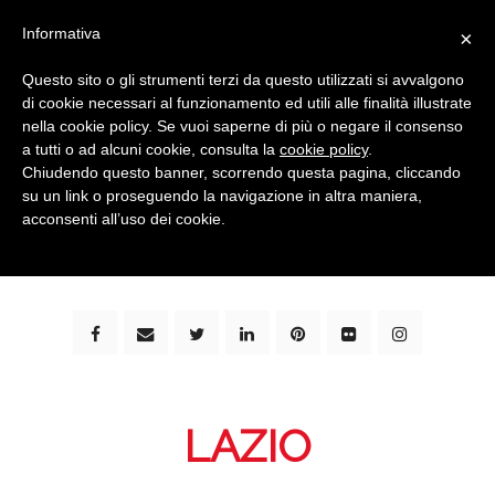
Informativa
×
Questo sito o gli strumenti terzi da questo utilizzati si avvalgono
di cookie necessari al funzionamento ed utili alle finalità illustrate
nella cookie policy. Se vuoi saperne di più o negare il consenso
a tutti o ad alcuni cookie, consulta la
cookie policy
.
Chiudendo questo banner, scorrendo questa pagina, cliccando
su un link o proseguendo la navigazione in altra maniera,
bimbi e viaggi - family travel blog: community #1 in
acconsenti all’uso dei cookie.
italia e guida completa per viaggiare con i bambini -
by milena marchioni
LAZIO