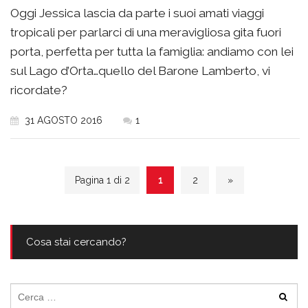
Oggi Jessica lascia da parte i suoi amati viaggi
tropicali per parlarci di una meravigliosa gita fuori
porta, perfetta per tutta la famiglia: andiamo con lei
sul Lago d’Orta…quello del Barone Lamberto, vi
ricordate?
31 AGOSTO 2016
1
Pagina 1 di 2
1
2
»
Cosa stai cercando?
Ricerca
per: