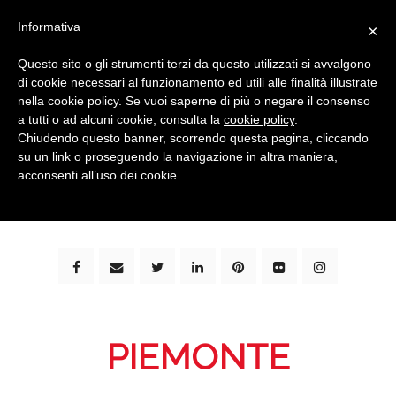
Informativa
×
Questo sito o gli strumenti terzi da questo utilizzati si avvalgono
di cookie necessari al funzionamento ed utili alle finalità illustrate
nella cookie policy. Se vuoi saperne di più o negare il consenso
a tutti o ad alcuni cookie, consulta la
cookie policy
.
Chiudendo questo banner, scorrendo questa pagina, cliccando
su un link o proseguendo la navigazione in altra maniera,
bimbi e viaggi - family travel blog: community #1 in
acconsenti all’uso dei cookie.
italia e guida completa per viaggiare con i bambini -
by milena marchioni
PIEMONTE