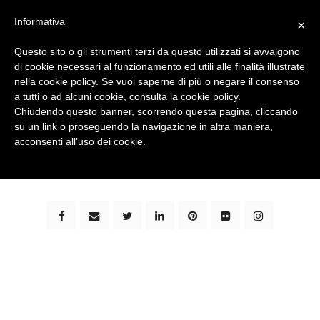
Informativa
×
Questo sito o gli strumenti terzi da questo utilizzati si avvalgono
di cookie necessari al funzionamento ed utili alle finalità illustrate
nella cookie policy. Se vuoi saperne di più o negare il consenso
a tutti o ad alcuni cookie, consulta la
cookie policy
.
Chiudendo questo banner, scorrendo questa pagina, cliccando
su un link o proseguendo la navigazione in altra maniera,
bimbi e viaggi - family travel blog: community #1 in
acconsenti all’uso dei cookie.
italia e guida completa per viaggiare con i bambini -
by milena marchioni