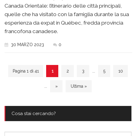
Canada Orientale: l’itinerario delle città principali,
quelle che ha visitato con la famiglia durante la sua
esperienza da expat in Québec, fredda provincia
francofona canadese.
30 MARZO 2023
0
Pagina 1 di 41
1
2
3
...
5
10
...
»
Ultima »
Cosa stai cercando?
Ricerca