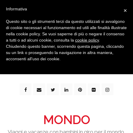
Informativa
×
Questo sito o gli strumenti terzi da questo utilizzati si avvalgono
di cookie necessari al funzionamento ed utili alle finalità illustrate
nella cookie policy. Se vuoi saperne di più o negare il consenso
a tutti o ad alcuni cookie, consulta la
cookie policy
.
Chiudendo questo banner, scorrendo questa pagina, cliccando
su un link o proseguendo la navigazione in altra maniera,
bimbi e viaggi - family travel blog: community #1 in
acconsenti all’uso dei cookie.
italia e guida completa per viaggiare con i bambini -
by milena marchioni
MONDO
Viaggi e vacanze con bambini in giro per il mondo,