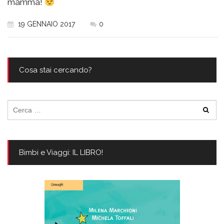
mamma!
19 GENNAIO 2017
0
Cosa stai cercando?
Ricerca
per:
Bimbi e Viaggi: IL LIBRO!