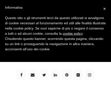
Informativa
×
Questo sito o gli strumenti terzi da questo utilizzati si avvalgono
di cookie necessari al funzionamento ed utili alle finalità illustrate
nella cookie policy. Se vuoi saperne di più o negare il consenso
a tutti o ad alcuni cookie, consulta la
cookie policy
.
Chiudendo questo banner, scorrendo questa pagina, cliccando
su un link o proseguendo la navigazione in altra maniera,
bimbi e viaggi - family travel blog: community #1 in
acconsenti all’uso dei cookie.
italia e guida completa per viaggiare con i bambini -
by milena marchioni