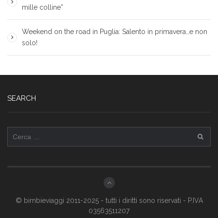
mille colline”
Weekend on the road in Puglia: Salento in primavera…e non
solo!
SEARCH
Ricerca
per:
© bimbieviaggi 2011-2025 - tutti i diritti sono riservati - P.IVA
03563511207