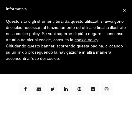
Informativa
×
Questo sito o gli strumenti terzi da questo utilizzati si avvalgono
di cookie necessari al funzionamento ed utili alle finalità illustrate
nella cookie policy. Se vuoi saperne di più o negare il consenso
a tutti o ad alcuni cookie, consulta la
cookie policy
.
Chiudendo questo banner, scorrendo questa pagina, cliccando
su un link o proseguendo la navigazione in altra maniera,
bimbi e viaggi - family travel blog: community #1 in
acconsenti all’uso dei cookie.
italia e guida completa per viaggiare con i bambini -
by milena marchioni