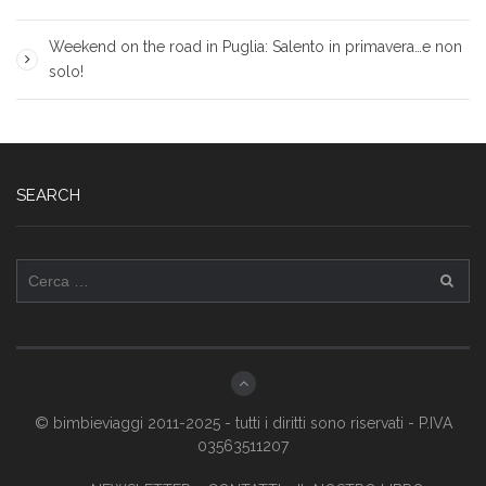
Weekend on the road in Puglia: Salento in primavera…e non
solo!
SEARCH
Ricerca
per:
© bimbieviaggi 2011-2025 - tutti i diritti sono riservati - P.IVA
03563511207