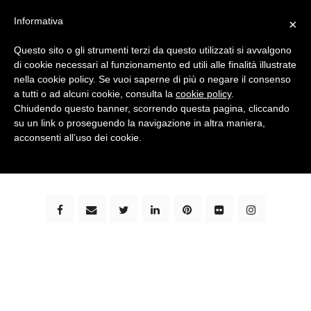
Informativa
×
Questo sito o gli strumenti terzi da questo utilizzati si avvalgono
di cookie necessari al funzionamento ed utili alle finalità illustrate
nella cookie policy. Se vuoi saperne di più o negare il consenso
a tutti o ad alcuni cookie, consulta la
cookie policy
.
Chiudendo questo banner, scorrendo questa pagina, cliccando
su un link o proseguendo la navigazione in altra maniera,
bimbi e viaggi - family travel blog: community #1 in
acconsenti all’uso dei cookie.
italia e guida completa per viaggiare con i bambini -
by milena marchioni