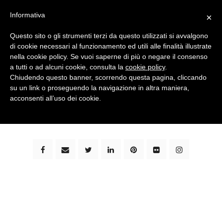
Informativa
×
Questo sito o gli strumenti terzi da questo utilizzati si avvalgono
di cookie necessari al funzionamento ed utili alle finalità illustrate
nella cookie policy. Se vuoi saperne di più o negare il consenso
a tutti o ad alcuni cookie, consulta la
cookie policy
.
Chiudendo questo banner, scorrendo questa pagina, cliccando
su un link o proseguendo la navigazione in altra maniera,
bimbi e viaggi - family travel blog: community #1 in
acconsenti all’uso dei cookie.
italia e guida completa per viaggiare con i bambini -
by milena marchioni