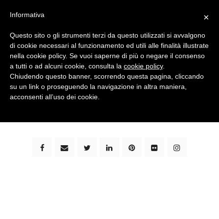
Informativa
×
Questo sito o gli strumenti terzi da questo utilizzati si avvalgono
di cookie necessari al funzionamento ed utili alle finalità illustrate
nella cookie policy. Se vuoi saperne di più o negare il consenso
a tutti o ad alcuni cookie, consulta la
cookie policy
.
Chiudendo questo banner, scorrendo questa pagina, cliccando
su un link o proseguendo la navigazione in altra maniera,
bimbi e viaggi - family travel blog: community #1 in
acconsenti all’uso dei cookie.
italia e guida completa per viaggiare con i bambini -
by milena marchioni