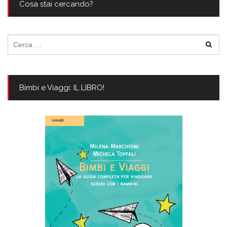
Cosa stai cercando?
Ricerca
per:
Bimbi e Viaggi: IL LIBRO!