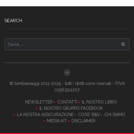
SEARCH
Ricerca
per:
© bimbieviaggi 2011-2025 - tutti i diritti sono riservati - P.IVA
03563511207
NEWSLETTER
CONTATTI
IL NOSTRO LIBRO
IL NOSTRO GRUPPO FACEBOOK
LA NOSTRA ASSICURAZIONE
COS’E’ B&V
CHI SIAMO
MEDIA KIT
DISCLAIMER