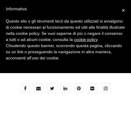
Informativa
×
Questo sito o gli strumenti terzi da questo utilizzati si avvalgono
di cookie necessari al funzionamento ed utili alle finalità illustrate
nella cookie policy. Se vuoi saperne di più o negare il consenso
a tutti o ad alcuni cookie, consulta la
cookie policy
.
Chiudendo questo banner, scorrendo questa pagina, cliccando
su un link o proseguendo la navigazione in altra maniera,
bimbi e viaggi - family travel blog: community #1 in
acconsenti all’uso dei cookie.
italia e guida completa per viaggiare con i bambini -
by milena marchioni