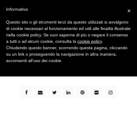
Informativa
×
Questo sito o gli strumenti terzi da questo utilizzati si avvalgono
di cookie necessari al funzionamento ed utili alle finalità illustrate
nella cookie policy. Se vuoi saperne di più o negare il consenso
a tutti o ad alcuni cookie, consulta la
cookie policy
.
Chiudendo questo banner, scorrendo questa pagina, cliccando
su un link o proseguendo la navigazione in altra maniera,
bimbi e viaggi - family travel blog: community #1 in
acconsenti all’uso dei cookie.
italia e guida completa per viaggiare con i bambini -
by milena marchioni