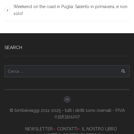
Weekend on the road in Puglia: Salento in primavera…e non
solo!
SEARCH
Ricerca
per:
© bimbieviaggi 2011-2025 - tutti i diritti sono riservati - P.IVA
03563511207
NEWSLETTER
CONTATTI
IL NOSTRO LIBRO