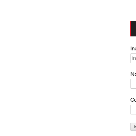
In
N
C