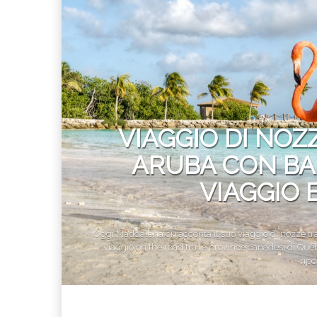
VIAGGIO DI NOZ
ARUBA CON BAM
VIAGGIO 
Oggi Maddalena ci racconta il suo viaggio di nozze t
viaggio on the road tra le province canadesi di Qué
ripo