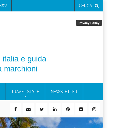
 B&V
CERCA
 italia e guida
a marchioni
TRAVEL STYLE
NEWSLETTER
ile)