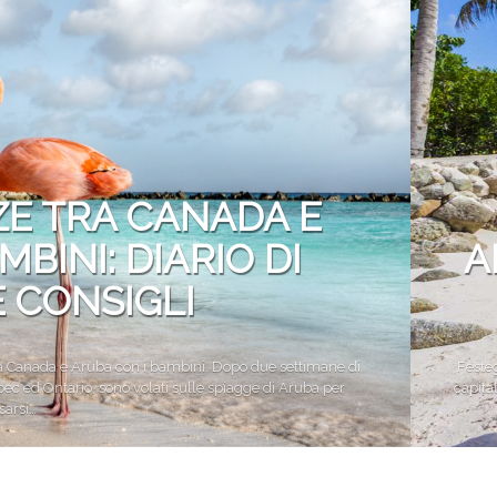
Vacanze in campeggio con i bambini: come trovare l’of
CAMPEGGIO
Assicurazione viaggio estate 2026:
CONSIGLI PRATICI
ZE TRA CANADA E
BINI: DIARIO DI
A
E CONSIGLI
ra Canada e Aruba con i bambini. Dopo due settimane di
Festeg
bec ed Ontario, sono volati sulle spiagge di Aruba per
capita
sarsi…