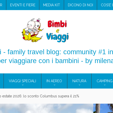
R
EVENTI E FIERE
MEDIA KIT
DICONO DI NOI
COS’E’
 - family travel blog: community #1 in
er viaggiare con i bambini - by milen
VIAGGI SPECIALI
IN AEREO
NATURA
CAMPING
aggio: i prodotti che hanno conquistato la mia valigia (e la pelle sensib
onne 2026: vieni alle Eolie e a Pantelleria!
Villaggio per famiglie in Cilento: il Blue Marine di Marina di Camerota