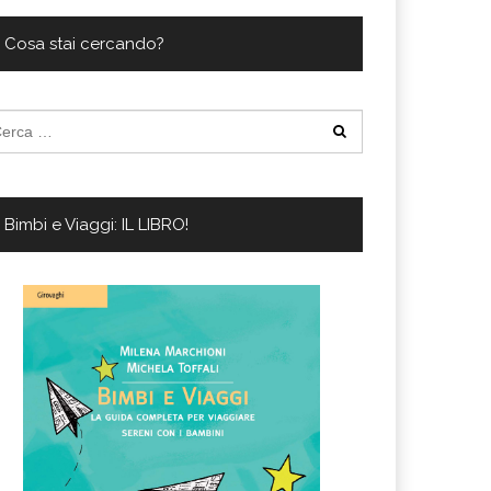
Cosa stai cercando?
cerca
:
Bimbi e Viaggi: IL LIBRO!