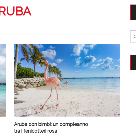
RUBA
Ri
per
Aruba con bimbi: un compleanno
tra i fenicotteri rosa