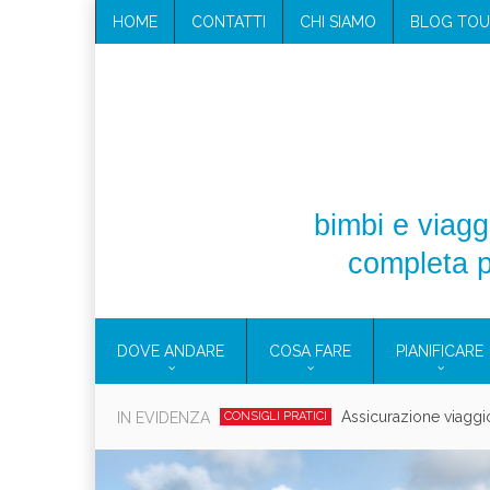
HOME
CONTATTI
CHI SIAMO
BLOG TOU
bimbi e viaggi
completa p
DOVE ANDARE
COSA FARE
PIANIFICARE
Cosmetici solidi in vi
IN EVIDENZA
CONSIGLI PRATICI
Viaggi per d
EOLIE
CAMPANIA