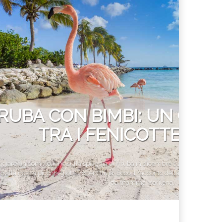
ferta migliore?
 lo sconto Columbus supera il 21%
RUBA CON BIMBI: UN CO
TRA I FENICOTTERI R
giare un compleanno sulla spiaggia di Aruba in dicembre circondati da fenic
to alla nostra piccola globetrotter Olivia. Ecco il racconto della sua vacanza
da mamma Marilena.