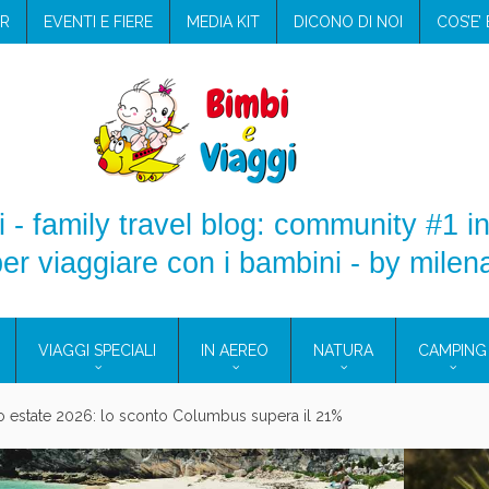
R
EVENTI E FIERE
MEDIA KIT
DICONO DI NOI
COS’E’
 - family travel blog: community #1 in
er viaggiare con i bambini - by milen
VIAGGI SPECIALI
IN AEREO
NATURA
CAMPING
aggio: i prodotti che hanno conquistato la mia valigia (e la pelle sensib
onne 2026: vieni alle Eolie e a Pantelleria!
Villaggio per famiglie in Cilento: il Blue Marine di Marina di Camerota