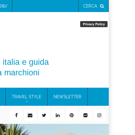
 B&V
CERCA
 italia e guida
a marchioni
TRAVEL STYLE
NEWSLETTER
ile)