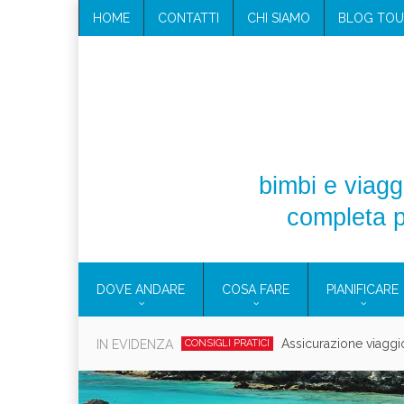
HOME
CONTATTI
CHI SIAMO
BLOG TOU
bimbi e viaggi
completa p
DOVE ANDARE
COSA FARE
PIANIFICARE
Cosmetici solidi in vi
IN EVIDENZA
CONSIGLI PRATICI
Viaggi per d
EOLIE
CAMPANIA