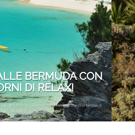
Vacanze in campeggio con i bambini: come trovare l’of
CAMPEGGIO
Assicurazione viaggio estate 2026:
CONSIGLI PRATICI
O ALLE BERMUDA CON
ORNI DI RELAX!
rosegue per le Bermuda con papà Pier e le sue due bimbe di
iaggio, durante 5 giorni di puro relax…