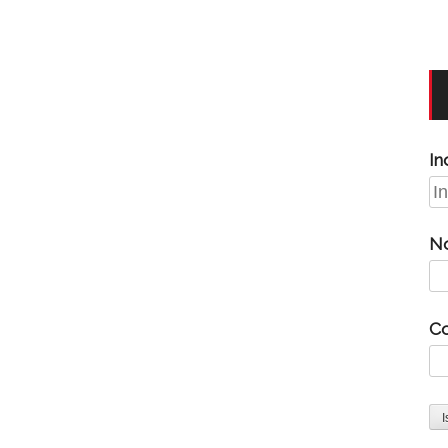
In
N
C