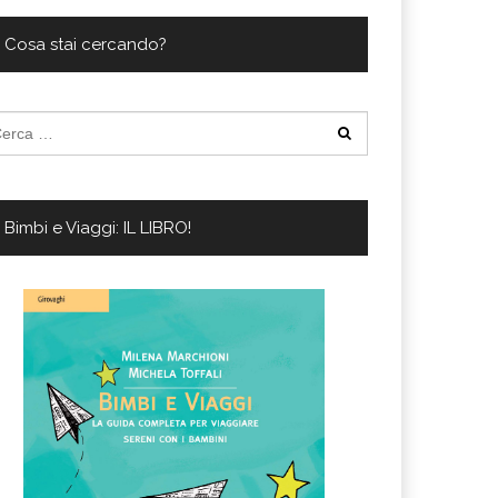
Cosa stai cercando?
cerca
:
Bimbi e Viaggi: IL LIBRO!