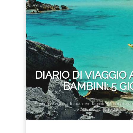
DIARIO DI VIAGGI
BAMBINI: 5 GI
Continua il viaggio di Laura che, lasciato il Canada, p
1 e 6 anni: ecco il loro diario di v