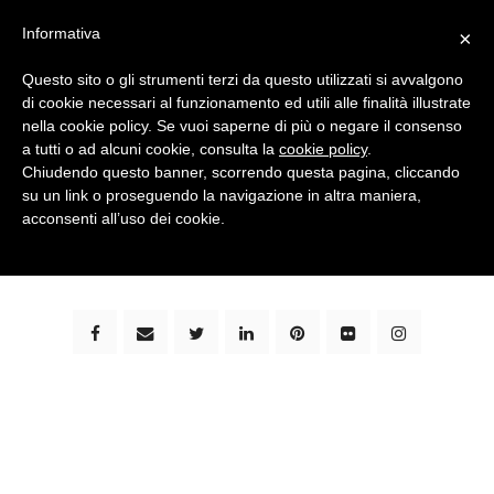
Informativa
×
Questo sito o gli strumenti terzi da questo utilizzati si avvalgono
di cookie necessari al funzionamento ed utili alle finalità illustrate
nella cookie policy. Se vuoi saperne di più o negare il consenso
a tutti o ad alcuni cookie, consulta la
cookie policy
.
Chiudendo questo banner, scorrendo questa pagina, cliccando
su un link o proseguendo la navigazione in altra maniera,
bimbi e viaggi - family travel blog: community #1 in
acconsenti all’uso dei cookie.
italia e guida completa per viaggiare con i bambini -
by milena marchioni