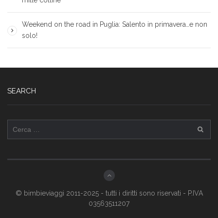
mille colline”
Weekend on the road in Puglia: Salento in primavera…e non
solo!
SEARCH
Ricerca
per:
© bimbieviaggi 2011-2025 - tutti i diritti sono riservati - P.IVA
03563511207