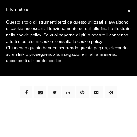
Informativa
×
Questo sito o gli strumenti terzi da questo utilizzati si avvalgono
di cookie necessari al funzionamento ed utili alle finalità illustrate
nella cookie policy. Se vuoi saperne di più o negare il consenso
a tutti o ad alcuni cookie, consulta la
cookie policy
.
Chiudendo questo banner, scorrendo questa pagina, cliccando
su un link o proseguendo la navigazione in altra maniera,
bimbi e viaggi - family travel blog: community #1 in
acconsenti all’uso dei cookie.
italia e guida completa per viaggiare con i bambini -
by milena marchioni