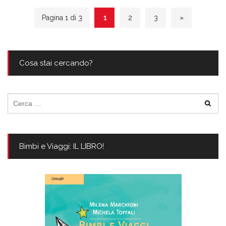
Pagina 1 di 3
1
2
3
»
Cosa stai cercando?
Ricerca
per:
Bimbi e Viaggi: IL LIBRO!