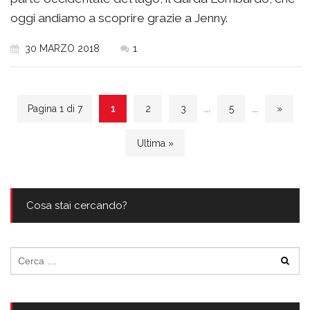
oggi andiamo a scoprire grazie a Jenny.
30 MARZO 2018
1
Pagina 1 di 7
1
2
3
...
5
...
»
Ultima »
Cosa stai cercando?
Ricerca
per: