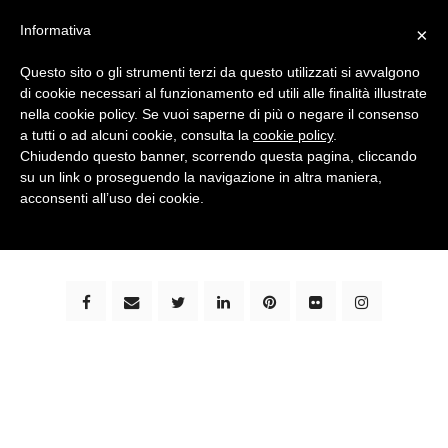
Informativa
×
Questo sito o gli strumenti terzi da questo utilizzati si avvalgono
di cookie necessari al funzionamento ed utili alle finalità illustrate
nella cookie policy. Se vuoi saperne di più o negare il consenso
a tutti o ad alcuni cookie, consulta la
cookie policy
.
Chiudendo questo banner, scorrendo questa pagina, cliccando
su un link o proseguendo la navigazione in altra maniera,
bimbi e viaggi - family travel blog: community #1 in
acconsenti all’uso dei cookie.
italia e guida completa per viaggiare con i bambini -
by milena marchioni