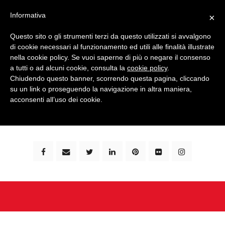
Informativa
×
Questo sito o gli strumenti terzi da questo utilizzati si avvalgono
di cookie necessari al funzionamento ed utili alle finalità illustrate
nella cookie policy. Se vuoi saperne di più o negare il consenso
a tutti o ad alcuni cookie, consulta la
cookie policy
.
Chiudendo questo banner, scorrendo questa pagina, cliccando
su un link o proseguendo la navigazione in altra maniera,
bimbi e viaggi - family travel blog: community #1 in
acconsenti all’uso dei cookie.
italia e guida completa per viaggiare con i bambini -
by milena marchioni