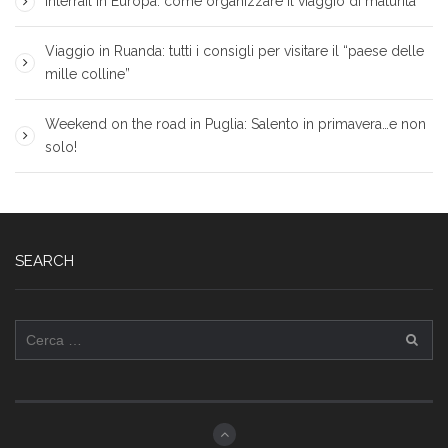
Interrail in Europa: come organizzare il viaggio di maturità
Viaggio in Ruanda: tutti i consigli per visitare il “paese delle
mille colline”
Weekend on the road in Puglia: Salento in primavera…e non
solo!
SEARCH
Ricerca
per: