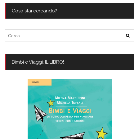
Cosa stai cercando?
Ricerca
per:
Bimbi e Viaggi: IL LIBRO!