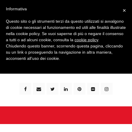
Informativa
×
Questo sito o gli strumenti terzi da questo utilizzati si avvalgono
di cookie necessari al funzionamento ed utili alle finalità illustrate
nella cookie policy. Se vuoi saperne di più o negare il consenso
a tutti o ad alcuni cookie, consulta la
cookie policy
.
Chiudendo questo banner, scorrendo questa pagina, cliccando
su un link o proseguendo la navigazione in altra maniera,
bimbi e viaggi - family travel blog: community #1 in
acconsenti all’uso dei cookie.
italia e guida completa per viaggiare con i bambini -
by milena marchioni