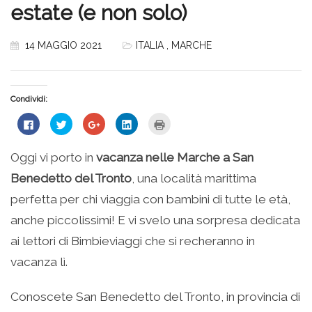
estate (e non solo)
14 MAGGIO 2021
ITALIA
,
MARCHE
Condividi:
Fai
Fai
Fai
Fai
Fai
clic
clic
clic
clic
clic
per
qui
qui
qui
qui
condividere
per
per
per
per
su
condividere
condividere
condividere
stampare
Oggi vi porto in
vacanza nelle Marche a San
Facebook
su
su
su
(Si
(Si
Twitter
Google+
LinkedIn
apre
Benedetto del Tronto
, una località marittima
apre
(Si
(Si
(Si
in
in
apre
apre
apre
una
una
in
in
in
nuova
perfetta per chi viaggia con bambini di tutte le età,
nuova
una
una
una
finestra)
finestra)
nuova
nuova
nuova
anche piccolissimi! E vi svelo una sorpresa dedicata
finestra)
finestra)
finestra)
ai lettori di Bimbieviaggi che si recheranno in
vacanza lì.
Conoscete San Benedetto del Tronto, in provincia di