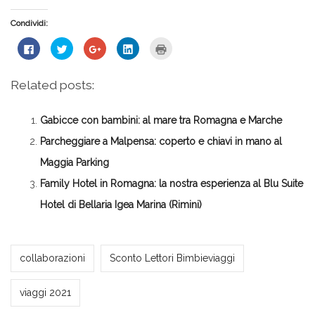
Condividi:
Fai
Fai
Fai
Fai
Fai
clic
clic
clic
clic
clic
per
qui
qui
qui
qui
condividere
per
per
per
per
su
condividere
condividere
condividere
stampare
Related posts:
Facebook
su
su
su
(Si
(Si
Twitter
Google+
LinkedIn
apre
apre
(Si
(Si
(Si
in
in
apre
apre
apre
una
Gabicce con bambini: al mare tra Romagna e Marche
una
in
in
in
nuova
nuova
una
una
una
finestra)
finestra)
nuova
nuova
nuova
Parcheggiare a Malpensa: coperto e chiavi in mano al
finestra)
finestra)
finestra)
Maggia Parking
Family Hotel in Romagna: la nostra esperienza al Blu Suite
Hotel di Bellaria Igea Marina (Rimini)
Milena Marchioni
collaborazioni
Sconto Lettori Bimbieviaggi
viaggi 2021