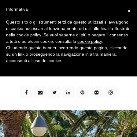
Informativa
×
Questo sito o gli strumenti terzi da questo utilizzati si avvalgono
di cookie necessari al funzionamento ed utili alle finalità illustrate
nella cookie policy. Se vuoi saperne di più o negare il consenso
a tutti o ad alcuni cookie, consulta la
cookie policy
.
Chiudendo questo banner, scorrendo questa pagina, cliccando
su un link o proseguendo la navigazione in altra maniera,
bimbi e viaggi - family travel blog: community #1 in
acconsenti all’uso dei cookie.
italia e guida completa per viaggiare con i bambini -
by milena marchioni