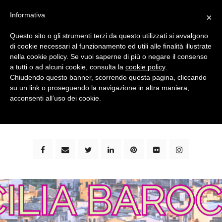
Informativa
×
Questo sito o gli strumenti terzi da questo utilizzati si avvalgono
di cookie necessari al funzionamento ed utili alle finalità illustrate
nella cookie policy. Se vuoi saperne di più o negare il consenso
a tutti o ad alcuni cookie, consulta la
cookie policy
.
Chiudendo questo banner, scorrendo questa pagina, cliccando
su un link o proseguendo la navigazione in altra maniera,
bimbi e viaggi - family travel blog: community #1 in
acconsenti all’uso dei cookie.
italia e guida completa per viaggiare con i bambini -
by milena marchioni