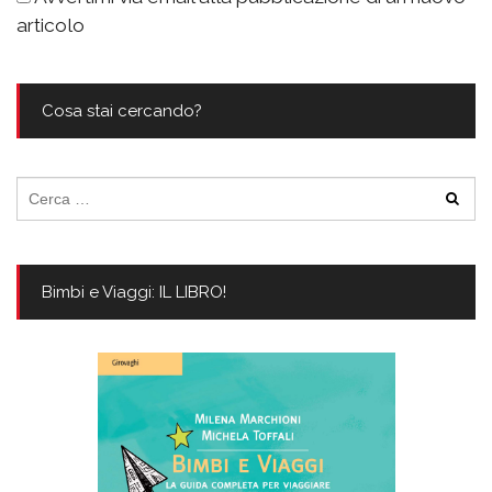
articolo
Cosa stai cercando?
Ricerca
per:
Bimbi e Viaggi: IL LIBRO!