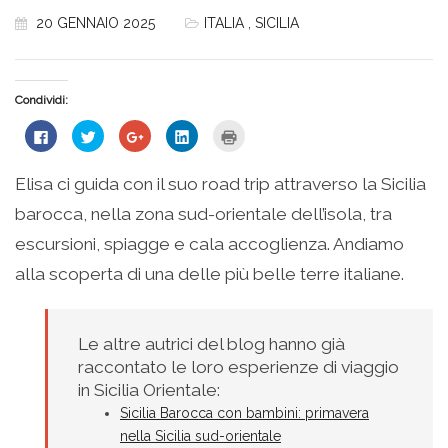
20 GENNAIO 2025
ITALIA
,
SICILIA
Condividi:
Fai
Fai
Fai
Fai
Fai
clic
clic
clic
clic
clic
per
qui
qui
qui
qui
condividere
per
per
per
per
su
condividere
condividere
condividere
stampare
Elisa ci guida con il suo road trip attraverso la Sicilia
Facebook
su
su
su
(Si
(Si
Twitter
Google+
LinkedIn
apre
barocca, nella zona sud-orientale dell’isola, tra
apre
(Si
(Si
(Si
in
in
apre
apre
apre
una
una
in
in
in
nuova
escursioni, spiagge e cala accoglienza. Andiamo
nuova
una
una
una
finestra)
finestra)
nuova
nuova
nuova
alla scoperta di una delle più belle terre italiane.
finestra)
finestra)
finestra)
Le altre autrici del blog hanno già
raccontato le loro esperienze di viaggio
in Sicilia Orientale:
Sicilia Barocca con bambini: primavera
nella Sicilia sud-orientale