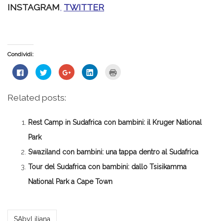
INSTAGRAM
,
TWITTER
Condividi:
Fai
Fai
Fai
Fai
Fai
clic
clic
clic
clic
clic
per
qui
qui
qui
qui
condividere
per
per
per
per
su
condividere
condividere
condividere
stampare
Related posts:
Facebook
su
su
su
(Si
(Si
Twitter
Google+
LinkedIn
apre
apre
(Si
(Si
(Si
in
in
apre
apre
apre
una
Rest Camp in Sudafrica con bambini: il Kruger National
una
in
in
in
nuova
nuova
una
una
una
finestra)
finestra)
nuova
nuova
nuova
Park
finestra)
finestra)
finestra)
Swaziland con bambini: una tappa dentro al Sudafrica
Tour del Sudafrica con bambini: dallo Tsisikamma
National Park a Cape Town
*Redazione*
SAbyLiliana