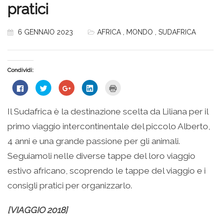
pratici
6 GENNAIO 2023
AFRICA
,
MONDO
,
SUDAFRICA
Condividi:
Fai
Fai
Fai
Fai
Fai
clic
clic
clic
clic
clic
per
qui
qui
qui
qui
condividere
per
per
per
per
su
condividere
condividere
condividere
stampare
Il Sudafrica è la destinazione scelta da Liliana per il
Facebook
su
su
su
(Si
(Si
Twitter
Google+
LinkedIn
apre
primo viaggio intercontinentale del piccolo Alberto,
apre
(Si
(Si
(Si
in
in
apre
apre
apre
una
una
in
in
in
nuova
4 anni e una grande passione per gli animali.
nuova
una
una
una
finestra)
finestra)
nuova
nuova
nuova
Seguiamoli nelle diverse tappe del loro viaggio
finestra)
finestra)
finestra)
estivo africano, scoprendo le tappe del viaggio e i
consigli pratici per organizzarlo.
[VIAGGIO 2018]