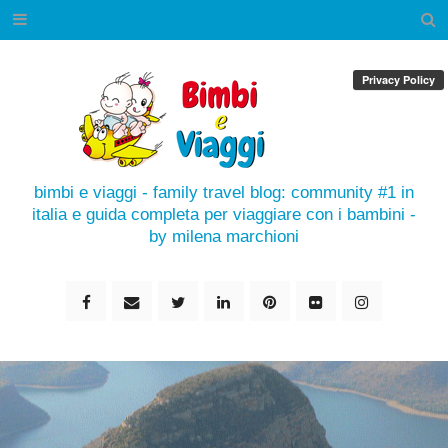
bimbi e viaggi - family travel blog: community #1 in
italia e guida completa per viaggiare con i bambini -
by milena marchioni