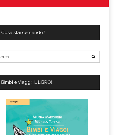
ferta migliore?
 lo sconto Columbus supera il 21%
Cosa stai cercando?
cerca
:
Bimbi e Viaggi: IL LIBRO!