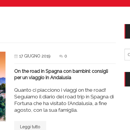
Vacanze in campeggio con i bambini: come trovare l’of
CAMPEGGIO
Assicurazione viaggio estate 2026:
CONSIGLI PRATICI
Ri
17 GIUGNO 2019
0
per
On the road in Spagna con bambini: consigli
per un viaggio in Andalusia
Quanto ci piacciono i viaggi on the road!
Seguiamo il diario del road trip in Spagna di
Fortuna che ha visitato l’Andalusia, a fine
agosto, con la sua famiglia.
Leggi tutto