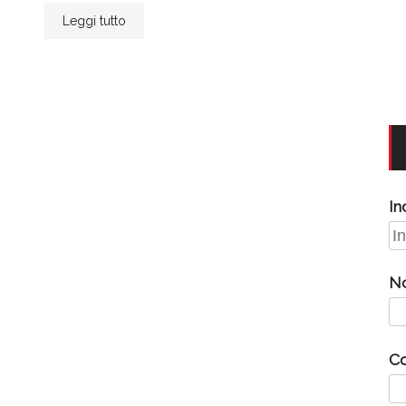
Leggi tutto
In
N
C