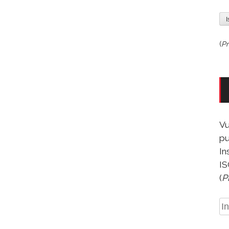
(
Pr
Vu
pu
In
IS
(
P
In
e-