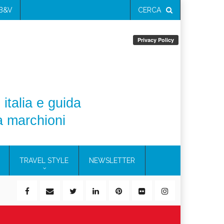
 B&V
CERCA
 italia e guida
a marchioni
TRAVEL STYLE
NEWSLETTER
ile)