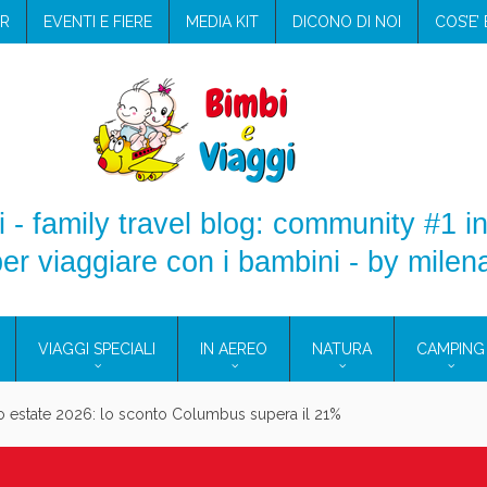
R
EVENTI E FIERE
MEDIA KIT
DICONO DI NOI
COS’E’
 - family travel blog: community #1 in
er viaggiare con i bambini - by milen
VIAGGI SPECIALI
IN AEREO
NATURA
CAMPING
aggio: i prodotti che hanno conquistato la mia valigia (e la pelle sensib
onne 2026: vieni alle Eolie e a Pantelleria!
Villaggio per famiglie in Cilento: il Blue Marine di Marina di Camerota