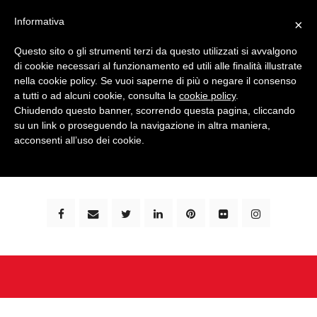
Informativa
×
Questo sito o gli strumenti terzi da questo utilizzati si avvalgono
di cookie necessari al funzionamento ed utili alle finalità illustrate
nella cookie policy. Se vuoi saperne di più o negare il consenso
a tutti o ad alcuni cookie, consulta la
cookie policy
.
Chiudendo questo banner, scorrendo questa pagina, cliccando
su un link o proseguendo la navigazione in altra maniera,
bimbi e viaggi - family travel blog: community #1 in
acconsenti all’uso dei cookie.
italia e guida completa per viaggiare con i bambini -
by milena marchioni