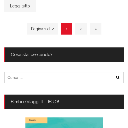
Leggi tutto
Pagina 1 di 2
1
2
»
Cosa stai cercando?
Ricerca
per:
Bimbi e Viaggi: IL LIBRO!