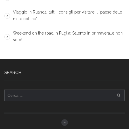
Viaggio in Ruanda: tutti i consigli per visitare il “paese delle
mille colline”
Weekend on the road in Puglia: Salento in primavera…e non
solo!
SEARCH
Ricerca
per: