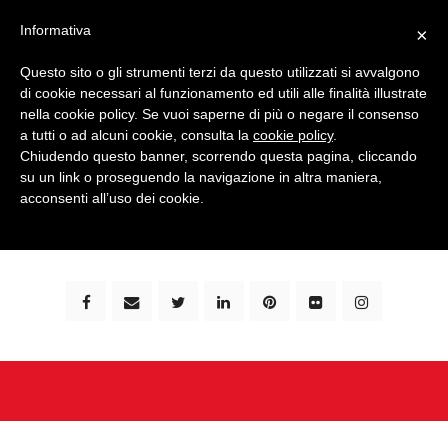
Informativa
×
Questo sito o gli strumenti terzi da questo utilizzati si avvalgono
di cookie necessari al funzionamento ed utili alle finalità illustrate
nella cookie policy. Se vuoi saperne di più o negare il consenso
a tutti o ad alcuni cookie, consulta la
cookie policy
.
Chiudendo questo banner, scorrendo questa pagina, cliccando
su un link o proseguendo la navigazione in altra maniera,
bimbi e viaggi - family travel blog: community #1 in
acconsenti all’uso dei cookie.
italia e guida completa per viaggiare con i bambini -
by milena marchioni