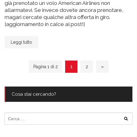
già prenotato un volo American Airlines non
allarmatevi. Se invece dovete ancora prenotare,
magari cercate qualche altra offerta in giro.
[aggiornamento in calce al post!]
Leggi tutto
Pagina 1 di 2
1
2
»
Cosa stai cercando?
Ricerca
per: