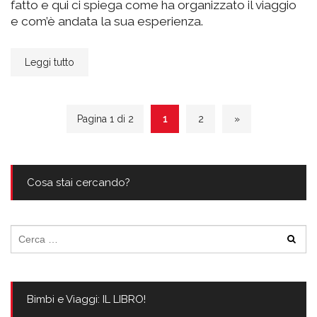
fatto e qui ci spiega come ha organizzato il viaggio
e com’è andata la sua esperienza.
Leggi tutto
Pagina 1 di 2
1
2
»
Cosa stai cercando?
Ricerca
per:
Bimbi e Viaggi: IL LIBRO!