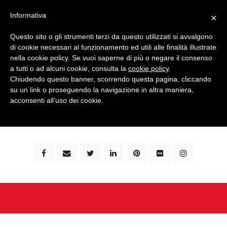
Informativa
×
Questo sito o gli strumenti terzi da questo utilizzati si avvalgono
di cookie necessari al funzionamento ed utili alle finalità illustrate
nella cookie policy. Se vuoi saperne di più o negare il consenso
a tutti o ad alcuni cookie, consulta la
cookie policy
.
Chiudendo questo banner, scorrendo questa pagina, cliccando
su un link o proseguendo la navigazione in altra maniera,
bimbi e viaggi - family travel blog: community #1 in
acconsenti all’uso dei cookie.
italia e guida completa per viaggiare con i bambini -
by milena marchioni