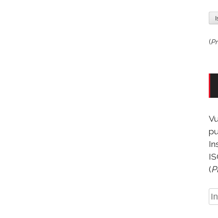
(
Pr
Vu
pu
In
IS
(
P
In
e-