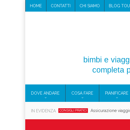
HOME
CONTATTI
CHI SIAMO
BLOG TOU
bimbi e viaggi
completa p
DOVE ANDARE
COSA FARE
PIANIFICARE
Cosmetici solidi in vi
IN EVIDENZA
CONSIGLI PRATICI
Viaggi per d
EOLIE
CAMPANIA