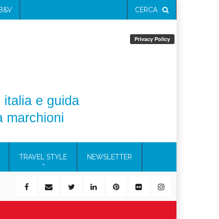
 B&V
CERCA
 italia e guida
a marchioni
TRAVEL STYLE
NEWSLETTER
ile)