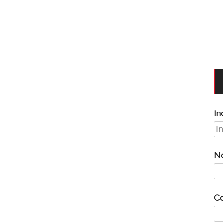
In
N
C