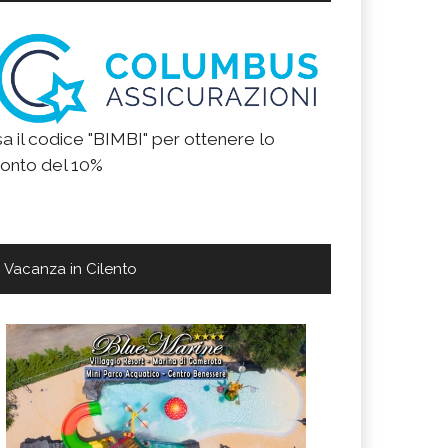
a il codice "BIMBI" per ottenere lo
onto del 10%
Vacanza in Cilento