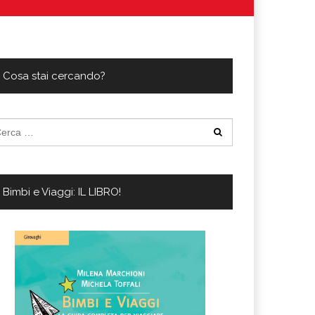
ferta migliore?
 lo sconto Columbus supera il 21%
Cosa stai cercando?
cerca
:
Bimbi e Viaggi: IL LIBRO!