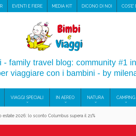
R
EVENTI E FIERE
MEDIA KIT
DICONO DI NOI
COS’E’
 - family travel blog: community #1 in
er viaggiare con i bambini - by milen
VIAGGI SPECIALI
IN AEREO
NATURA
CAMPING
aggio: i prodotti che hanno conquistato la mia valigia (e la pelle sensib
onne 2026: vieni alle Eolie e a Pantelleria!
Villaggio per famiglie in Cilento: il Blue Marine di Marina di Camerota