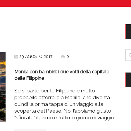
Vacanze in campeggio con i bambini: come trovare l’of
CAMPEGGIO
Assicurazione viaggio estate 2026:
CONSIGLI PRATICI
Ri
29 AGOSTO 2017
0
per
Manila con bambini: i due volti della capitale
delle Filippine
Se si parte per le Filippine è molto
probabile atterrare a Manila, che diventa
quindi la prima tappa di un viaggio alla
scoperta del Paese. Noi l’abbiamo giusto
“sfiorata” il primo e l’ultimo giorno di viaggio…