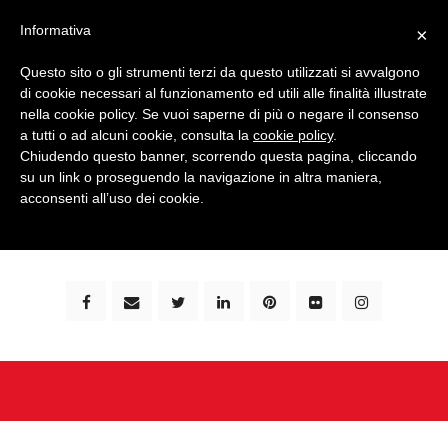
Informativa
×
Questo sito o gli strumenti terzi da questo utilizzati si avvalgono
di cookie necessari al funzionamento ed utili alle finalità illustrate
nella cookie policy. Se vuoi saperne di più o negare il consenso
a tutti o ad alcuni cookie, consulta la
cookie policy
.
Chiudendo questo banner, scorrendo questa pagina, cliccando
su un link o proseguendo la navigazione in altra maniera,
bimbi e viaggi - family travel blog: community #1 in
acconsenti all’uso dei cookie.
italia e guida completa per viaggiare con i bambini -
by milena marchioni