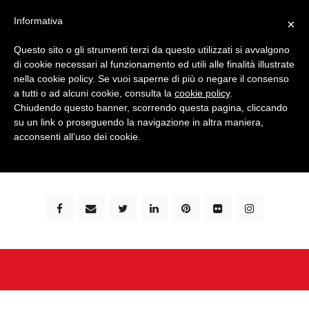
Informativa
×
Questo sito o gli strumenti terzi da questo utilizzati si avvalgono
di cookie necessari al funzionamento ed utili alle finalità illustrate
nella cookie policy. Se vuoi saperne di più o negare il consenso
a tutti o ad alcuni cookie, consulta la
cookie policy
.
Chiudendo questo banner, scorrendo questa pagina, cliccando
su un link o proseguendo la navigazione in altra maniera,
bimbi e viaggi - family travel blog: community #1 in
acconsenti all’uso dei cookie.
italia e guida completa per viaggiare con i bambini -
by milena marchioni