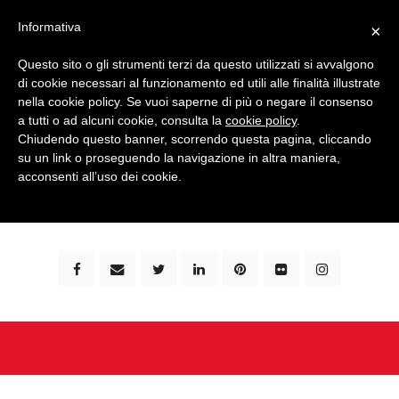
Informativa
×
Questo sito o gli strumenti terzi da questo utilizzati si avvalgono
di cookie necessari al funzionamento ed utili alle finalità illustrate
nella cookie policy. Se vuoi saperne di più o negare il consenso
a tutti o ad alcuni cookie, consulta la
cookie policy
.
Chiudendo questo banner, scorrendo questa pagina, cliccando
su un link o proseguendo la navigazione in altra maniera,
bimbi e viaggi - family travel blog: community #1 in
acconsenti all’uso dei cookie.
italia e guida completa per viaggiare con i bambini -
by milena marchioni