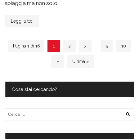
spiaggia ma non solo.
Leggi tutto
Pagina 1 di 16
1
2
3
...
5
10
...
»
Ultima »
Cosa stai cercando?
Ricerca
per: