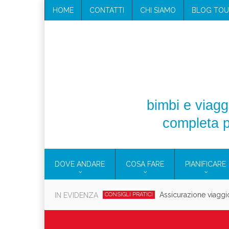
HOME
CONTATTI
CHI SIAMO
BLOG TOU
bimbi e viaggi
completa p
DOVE ANDARE
COSA FARE
PIANIFICARE
Cosmetici solidi in vi
IN EVIDENZA
CONSIGLI PRATICI
Viaggi per d
EOLIE
CAMPANIA