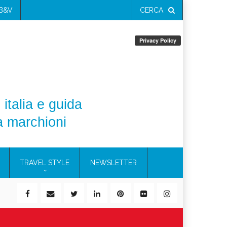
 B&V
CERCA
 italia e guida
a marchioni
TRAVEL STYLE
NEWSLETTER
ile)