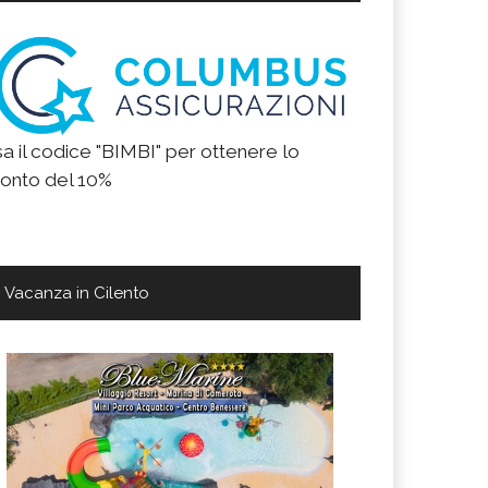
a il codice "BIMBI" per ottenere lo
onto del 10%
Vacanza in Cilento