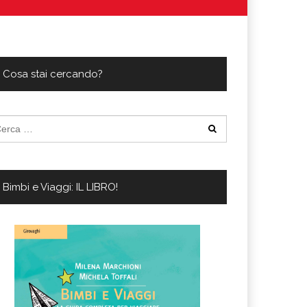
ferta migliore?
 lo sconto Columbus supera il 21%
Cosa stai cercando?
cerca
:
Bimbi e Viaggi: IL LIBRO!