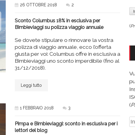
26 OTTOBRE 2018
2
Sconto Columbus 18% in esclusiva per
(
Pr
Bimbieviaggi su polizza viaggio annuale
Se dovete stipulare o rinnovare la vostra
polizza di viaggio annuale, ecco l’offerta
giusta per voi: Columbus offre in esclusiva a
Bimbieviaggi uno sconto imperdibile (fino al
31/12/2018).
Vu
pu
Leggi tutto
In
IS
(
P
1 FEBBRAIO 2018
3
In
Pimpa e Bimbieviaggi: sconto in esclusiva per i
e-
lettori del blog