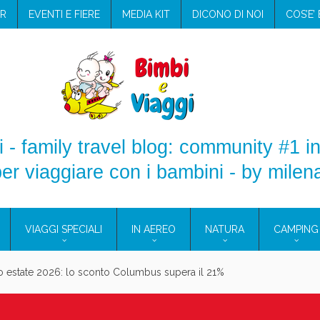
R
EVENTI E FIERE
MEDIA KIT
DICONO DI NOI
COS’E’
 - family travel blog: community #1 in
er viaggiare con i bambini - by milen
VIAGGI SPECIALI
IN AEREO
NATURA
CAMPING
aggio: i prodotti che hanno conquistato la mia valigia (e la pelle sensib
onne 2026: vieni alle Eolie e a Pantelleria!
Villaggio per famiglie in Cilento: il Blue Marine di Marina di Camerota