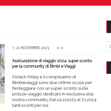
Vacanze in campeggio con i bambini: come trovare l’of
CAMPEGGIO
Assicurazione viaggio estate 2026:
CONSIGLI PRATICI
Ri
21 NOVEMBRE 2023
0
per
Assicurazione di viaggio 2024: super sconto
per la community di Bimbi e Viaggi
Il black friday e il compleanno di
Bimbieviaggi sono due ottime scuse per
festeggiare con un super sconto sulle
polizze viaggio dedicato in esclusiva alla
nostra community. Dal 24.112023 al 7.1.2024
tanti sconti per noi.